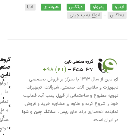
ایدرو
–
پدرولو
–
ورتکس
–
هیوندای
–
ابارا
–
پنتاکس
–
انواع پمپ چینی
گروه
حس
من
صنعت
ناین
سب
آی ناین از سال ۱۳۹۳ با تمرکز بر فروش تخصصی
درباره
خر
تجهیزات و ماشین آلات صنعتی، شیرآلات، تجهیزات
ما
تا
تهویه مطبوع و ساختمانی از قبیل پمپ آب، فعالیت
تماس
سف
خود را شروع کرده و علاوه بر مشاوره خرید و فروش،
با ما
نماینده انحصاری برند های
رپس
،
اسلانگ چین
و
شوا
نش
در ایران است.
همکار
م
درخو
اط