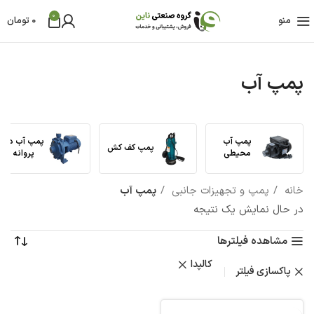
0
منو
0
تومان
پمپ آب
پمپ آب
پمپ آب دو
پمپ کف کش
محیطی
پروانه
خانه
پمپ و تجهیزات جانبی
پمپ آب
در حال نمایش یک نتیجه
مشاهده فیلترها
کالپدا
پاکسازی فیلتر