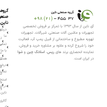
گروه
حس
من
صنعت
ناین
سب
آی ناین از سال ۱۳۹۳ با تمرکز بر فروش تخصصی
درباره
خر
تجهیزات و ماشین آلات صنعتی، شیرآلات، تجهیزات
ما
تا
تهویه مطبوع و ساختمانی از قبیل پمپ آب، فعالیت
تماس
سف
خود را شروع کرده و علاوه بر مشاوره خرید و فروش،
با ما
نماینده انحصاری برند های
رپس
،
اسلانگ چین
و
شوا
نش
در ایران است.
همکار
م
درخو
اط
نماین
ش
استخ
وا
در آی
وج
ناین
گالری