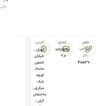
آی
ناین
تلفن
ایمیل:
آدرس:
تماس:
info[at]i-
تهران ،
021-
9.ir
خیابان
45537
نلسون
ماندلا،
کوچه
بابک
مرکزی،
ساختمان
کیان ،