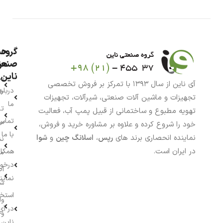
گروه
حس
من
صنعت
ناین
سب
آی ناین از سال ۱۳۹۳ با تمرکز بر فروش تخصصی
درباره
خر
تجهیزات و ماشین آلات صنعتی، شیرآلات، تجهیزات
ما
تا
تهویه مطبوع و ساختمانی از قبیل پمپ آب، فعالیت
تماس
سف
خود را شروع کرده و علاوه بر مشاوره خرید و فروش،
با ما
نماینده انحصاری برند های
رپس
،
اسلانگ چین
و
شوا
نش
در ایران است.
همکار
م
درخو
اط
نماین
ش
استخ
وا
در آی
وج
ناین