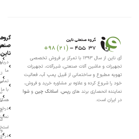
گروه
حس
من
صنعت
ناین
سب
آی ناین از سال ۱۳۹۳ با تمرکز بر فروش تخصصی
درباره
خر
تجهیزات و ماشین آلات صنعتی، شیرآلات، تجهیزات
ما
تا
تهویه مطبوع و ساختمانی از قبیل پمپ آب، فعالیت
تماس
سف
خود را شروع کرده و علاوه بر مشاوره خرید و فروش،
با ما
نماینده انحصاری برند های
رپس
،
اسلانگ چین
و
شوا
نش
در ایران است.
همکار
م
درخو
اط
نماین
ش
استخ
وا
در آی
وج