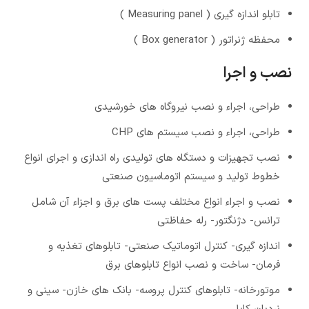
تابلو اندازه گیری ( Measuring panel )
محفظه ژنراتور ( Box generator )
نصب و اجرا
طراحی، اجراء و نصب نیروگاه هاي خورشیدي
طراحی، اجراء و نصب سیستم هاي CHP
نصب تجهیزات و دستگاه هاي تولیدي راه اندازي و اجراي انواع
خطوط تولید و سیستم اتوماسیون صنعتی
نصب و اجراء انواع مختلف پست هاي برق و اجزاء آن شامل
ترانس- دژنگتور- رله حفاظتی
اندازه گیري- کنترل اتوماتیک صنعتی- تابلوهاي تغذیه و
فرمان- ساخت و نصب انواع تابلوهاي برق
موتورخانه- تابلوهاي کنترل پروسه- بانک هاي خازن- سینی و