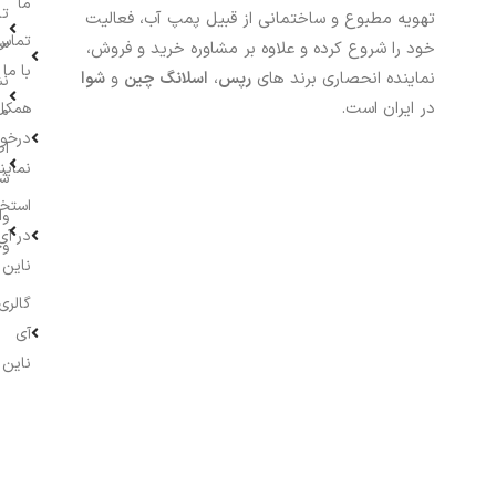
ما
تا
تهویه مطبوع و ساختمانی از قبیل پمپ آب، فعالیت
تماس
سف
خود را شروع کرده و علاوه بر مشاوره خرید و فروش،
با ما
نماینده انحصاری برند های
رپس
،
اسلانگ چین
و
شوا
نش
در ایران است.
همکار
م
درخو
اط
نماین
ش
استخ
وا
در آی
وج
ناین
گالری
آی
ناین