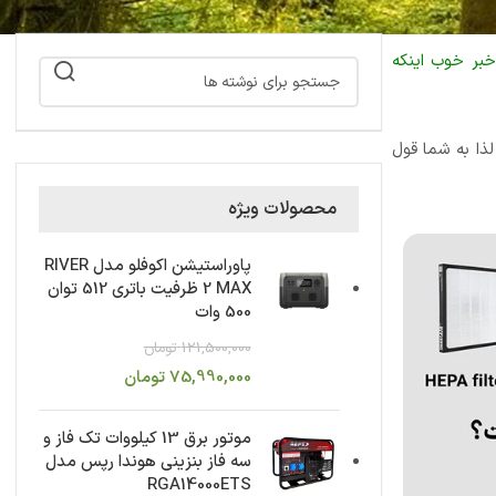
خبر خوب اینکه
ذا به شما قول
محصولات ویژه
پاوراستیشن اکوفلو مدل RIVER
2 MAX ظرفیت باتری 512 توان
500 وات
121,500,000
تومان
75,990,000
تومان
موتور برق 13 کیلووات تک فاز و
سه فاز بنزینی هوندا رپس مدل
RGA14000ETS