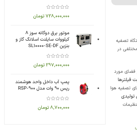
728,000,000
تومان
موتور برق دوگانه سوز 8
کیلووات سایلنت اسلانگ گاز و
تگاه تصفیه
بنزین SL10000-SE-DF
مختلفی در
297,000,000
تومان
ژ فضای مورد
ت فیلترها
پمپ آب داخل واحد هوشمند
ای تصفیه هوا
رپس 90 وات مدل RSP-900
 تولیدی
نظیمات
8,700,000
تومان
ل