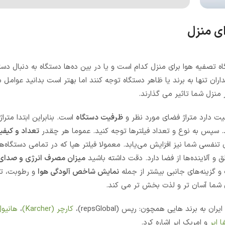
ای منزل
تصفیه هوا برای منزل کدام است و یا در بین ده‌ها دستگاه به دنبال دس
ران تنها به برند یا ظاهر دستگاه توجه کنند اما بهتر است بدانید عوامل 
نزل شما تاثیر می گذارند.
یت دارد متراژ فضای مورد نظر و
ظرفیت دستگاه
است. بنابراین ابتدا مترا
. سپس به نوع و تعداد فیلترها توجه کنید. عموما هر چقدر
تعداد و کیفی
نفسی شما نیز افزایش می‌یابد. معمولا فیلتر هپا که در تمامی دستگاه‌ه
 و آلاینده‌ها از فضا دارد. دقت داشته باشید
میزان مصرف انرژی و صدای
و گزینه‌های جانبی بیشتر از جمله
نمایش شاخص آلودگی هوا
و رطوبت، ت
رای شما آسان تر و لذت بخش تر می کند.
 برند هایی همچون: رپس (repsGlobal)،
کارچر (Karcher)
،
هانیو
ا ایر
و امریک ایر اشاره کرد.