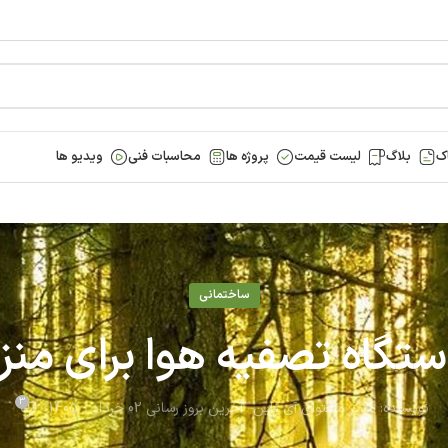
ک
بلاگ
لیست قیمت
پروژه ها
محاسبات فنی
ویدیو ها
ساختمانی
3
نویسنده:
مدیر محتوای آی ناین
آخرین بروز رسانی 02 خرداد - 1405