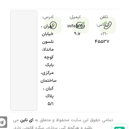
تلفن
ایمیل:
آدرس:
تماس:
info[at]i-
تهران ،
021-
9.ir
خیابان
45537
نلسون
ماندلا،
کوچه
بابک
مرکزی،
ساختمان
کیان ،
پلاک
۵/۱
تمامی حقوق این سایت محفوظ و متعلق به
آی ناین
می
باشد و هرگونه کپی برداری، پیگرد قانونی دارد.