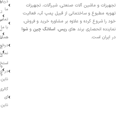
درباره
خر
تجهیزات و ماشین آلات صنعتی، شیرآلات، تجهیزات
ما
تا
تهویه مطبوع و ساختمانی از قبیل پمپ آب، فعالیت
تماس
سف
خود را شروع کرده و علاوه بر مشاوره خرید و فروش،
با ما
نماینده انحصاری برند های
رپس
،
اسلانگ چین
و
شوا
نش
در ایران است.
همکار
م
درخو
اط
نماین
ش
استخ
وا
در آی
وج
ناین
گالری
آی
ناین