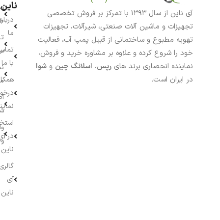
ناین
سب
آی ناین از سال ۱۳۹۳ با تمرکز بر فروش تخصصی
درباره
خر
تجهیزات و ماشین آلات صنعتی، شیرآلات، تجهیزات
ما
تا
تهویه مطبوع و ساختمانی از قبیل پمپ آب، فعالیت
تماس
سف
خود را شروع کرده و علاوه بر مشاوره خرید و فروش،
با ما
نماینده انحصاری برند های
رپس
،
اسلانگ چین
و
شوا
نش
در ایران است.
همکار
م
درخو
اط
نماین
ش
استخ
وا
در آی
وج
ناین
گالری
آی
ناین