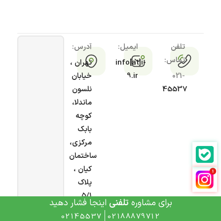
تلفن
ایمیل:
آدرس:
تماس:
info[at]i-
تهران ،
021-
9.ir
خیابان
45537
نلسون
ماندلا،
کوچه
بابک
مرکزی،
ساختمان
کیان ،
پلاک
۵/۱
برای مشاوره
تلفنی
اینجا فشار دهید
02145537
02188879712