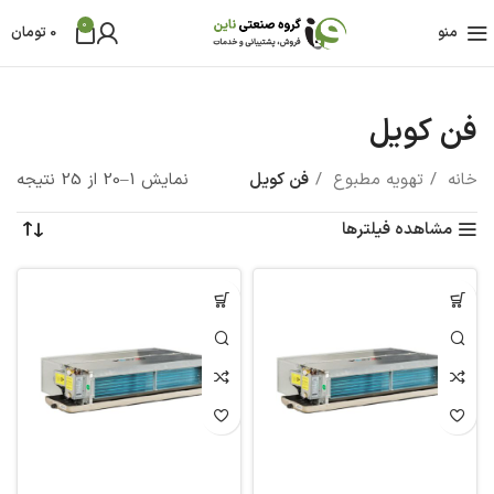
0
منو
0
تومان
فن کویل
خانه
تهویه مطبوع
فن کویل
نمایش 1–20 از 25 نتیجه
مشاهده فیلترها