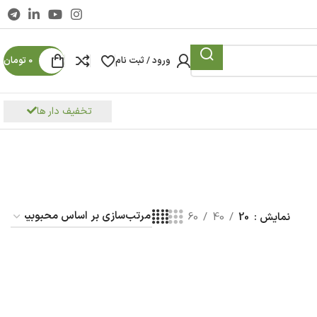
ورود / ثبت نام
0
تومان
تخفیف دار ها
نمایش
20
40
60