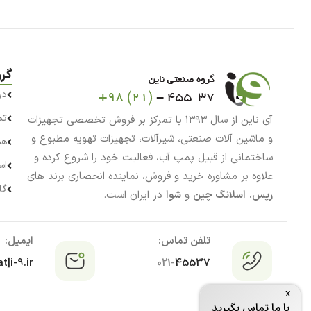
گر
در
تم
آی ناین از سال ۱۳۹۳ با تمرکز بر فروش تخصصی تجهیزات
و ماشین آلات صنعتی، شیرآلات، تجهیزات تهویه مطبوع و
هم
ساختمانی از قبیل پمپ آب، فعالیت خود را شروع کرده و
اس
علاوه بر مشاوره خرید و فروش، نماینده انحصاری برند های
گا
رپس
،
اسلانگ چین
و
شوا
در ایران است.
تلفن تماس:
ایمیل:
t]i-9.ir
021-
45537
x
با ما تماس بگیرید