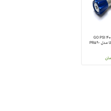
 رگلاتور GO PSI 4000
1/2FNPT آمريکا مدل PR59-
مان