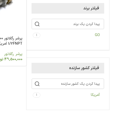
فیلتر برند
GO
1
پرشر
2A51H9I354
پرشر رگلاتور
49,500,000
تو
فیلتر کشور سازنده
آمریکا
1