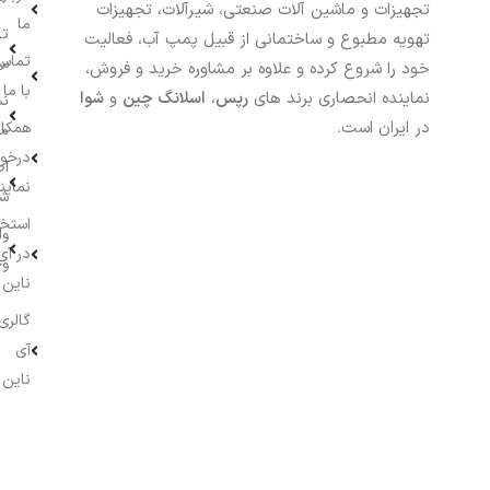
تجهیزات و ماشین آلات صنعتی، شیرآلات، تجهیزات
ما
تا
تهویه مطبوع و ساختمانی از قبیل پمپ آب، فعالیت
تماس
سف
خود را شروع کرده و علاوه بر مشاوره خرید و فروش،
با ما
نماینده انحصاری برند های
رپس
،
اسلانگ چین
و
شوا
نش
در ایران است.
همکار
م
درخو
اط
نماین
ش
استخ
وا
در آی
وج
ناین
گالری
آی
ناین