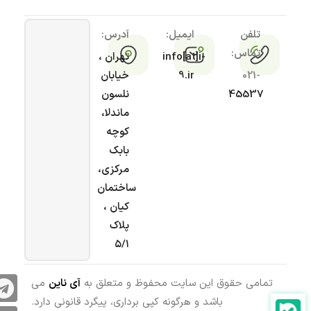
تلفن
ایمیل:
آدرس:
تماس:
info[at]i-
تهران ،
021-
9.ir
خیابان
45537
نلسون
ماندلا،
کوچه
بابک
مرکزی،
ساختمان
کیان ،
پلاک
۵/۱
تمامی حقوق این سایت محفوظ و متعلق به
آی ناین
می
باشد و هرگونه کپی برداری، پیگرد قانونی دارد.