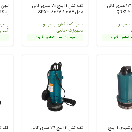
کف کش 1 اینچ 70 متری گالی
لجن کش 2 اینچ 15 متری
پلیکام مدل WQD10-11-0.75
مدل QDX1.5-17-0.37F
پمپ و
پمپ و تجهیزات جانبی
,
پمپ
پمپ 
آب
,
پمپ لجن کش
تجهیز
تماس بگیرید
موجود است. تماس بگیرید
م
کف کش 2 اینچ 29 متری گالی
کف کش 1.25 اینچ 24 متری