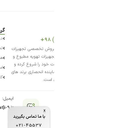
گروه صنعتی ناین
درباره ما
تماس با ما
۱ با تمرکز بر فروش تخصصی تجهیزات
جهیزات تهویه مطبوع و
همکاری و درخواست نمایندگی
ت خود را شروع کرده و
استخدام در آی ناین
اینده انحصاری برند های
گالری آی ناین
 است.
ایمیل:
آدرس:
info[at]i-9.ir
x
تهران ،
با ما تماس بگیرید
ساختمان 
021-45537