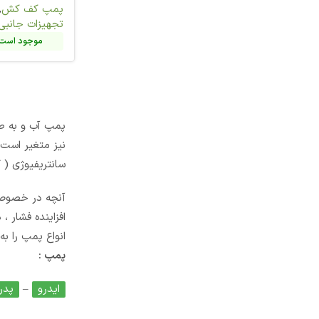
پمپ کف کش
,
پمپ و
پمپ کف کش
,
تجهیزات جانبی
تجهیزات جانبی
موجود است. تماس بگیرید
موجود است. 
1
پمپ آب و به طور کلی پمپ سیالات وسیله ای است که باعث 
نیز متغیر است در خصوص ساختمان ها نیز با افزایش ارتفاع
سانتریفیوژی ( گریز از مرکز ) و پمپ های پیستونی وجود دا
آنچه در خصوص انتخاب پمپ آب برای ساختمان یا هر مصرف
افزاینده فشار ، در فشار خروجی پمپ است که بهتر است 
انواع پمپ را به همراه مشاوره فنی رایگان خرید از طریق ت
پمپ :
ایدرو
–
پدرولو
–
ورتکس
–
هیوندای
–
ابارا
–