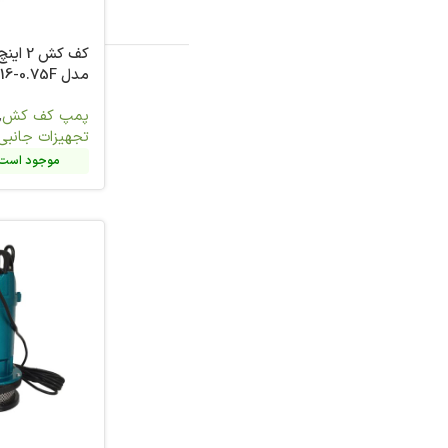
7
کف کش 2 اینچ 20 متری گالی
8
مدل QDX10-16-0.75F
1
12/24-2
پمپ کف کش
,
پمپ و
پمپ کف کش
1
تجهیزات جانبی
56
موجود است. تماس بگیرید
موجود است. 
3
13
16
1
1
2
31
28