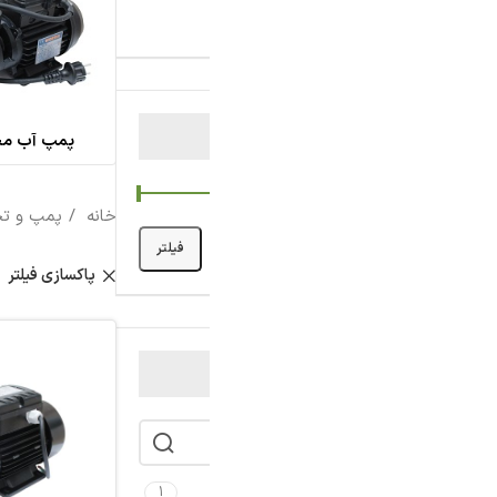
پمپ آب محیطی
پمپ کف کش
خانه
پمپ و تجهیزات جانبی
پمپ آب
فیلتر
چین
پاکسازی فیلتر
1