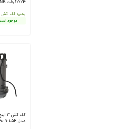
12/24 ولت CNB مدل DYB-
مدل QDX8-28-1.1F
3
12/24-1
پمپ کف کش
پمپ کف کش
,
تجهیزات جانبی
موجود است. تماس بگیرید
موجود است. 
کف کش 3 اینچ 13 متری پلیکام
مدل QDX40-9-1.5F
مدل QDX1.5-18-0.37F