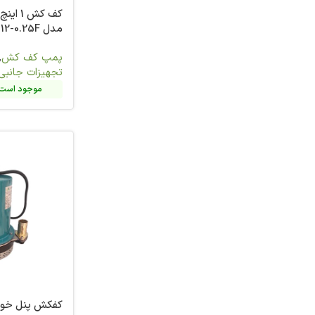
کف کش 1 اینچ 13 متری گالی
2
مدل QDX1.5-12-0.25F
مدل SPA3-65/4-1.5AF
2
پمپ کف کش
,
پمپ و
پمپ کف کش
,
7
تجهیزات جانبی
تجهیزات جانبی
3
موجود است. تماس بگیرید
موجود است. 
4
1
9
5
4
1
2
5
1
کفکش پنل خورشیدی 1 اینچ