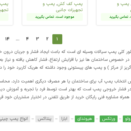
پمپ و
پمپ کف کش
,
پمپ و
پمپ 
تجهیزات جانبی
تجهیز
تماس بگیرید
موجود است. تماس بگیرید
م
→
16
15
14
…
4
3
2
ایجاد فشار و جریان درون خط لوله می شود. همانطور که در همه سیالات 
، فشار کاهش یافته و نیاز به قرار دادن
پمپ آب
الزامی است. پمپ های 
شته که هریک کاربرد خود را دارند.
 دیگری اهمیت دارد، محاسبه دقیق تاثیر ارتفاع، مصرف کننده ها و سای
توسط فرد با تجربه و آموزش دیده صورت گیرد. مجموعه آی ناین یکی از 
لفنی در اختیار مشتریان خود قرار می دهد.
برخی از برند های مطرح و پر 
پنتاکس
–
انواع پمپ چینی