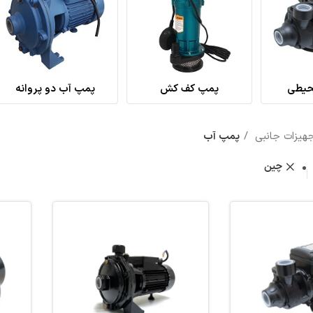
پمپ آب دو پروانه
پمپ آب بشقابی
نمایش
20
40
60