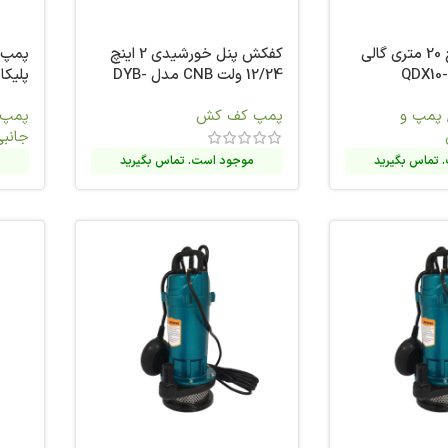
کفکش پنل خورشیدی 2 اینچ
پمپ شناور 1.1/4 اینچ 64 متری
12/24 ولت CNB مدل DYB-
پلیکام مدل 5SCM5-0.92 (A)
مدل QDX1.5-25-0.55AF
پمپ شناور
,
پمپ و تجهیزات
پمپ 
جانبی
تجهیز
تماس بگیرید
موجود است. تماس بگیرید
م