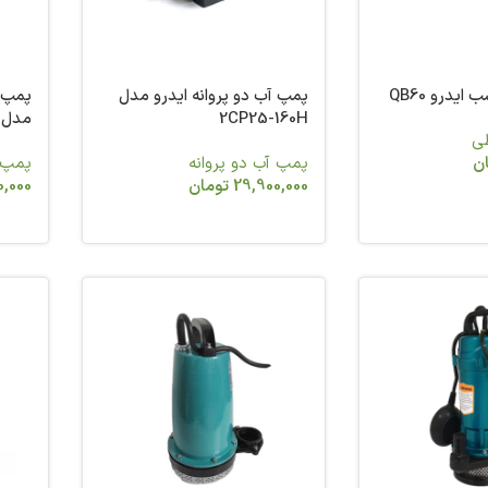
نه ایدرو مدل
پمپ آب خانگی یک اسب ایدرو
مدل CPM 158
مدل QDX10-17-0.75F
نه
پمپ آب بشقابی
پمپ 
ان
15,250,000
تومان
تجهیز
م