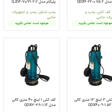
QJD6-70/21-2.
ناور
,
پمپ و تجهیزات
وجود است. تماس بگیرید
کف کش 1 اینچ 40 متری گالی