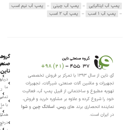
پمپ آب ایتالیایی
–
پمپ آب چینی
–
پمپ آب نیم اسب
–
پمپ آب 1 اسب
–
پمپ آب 2 اسب
گروه
حس
من
صنعت
ناین
سب
آی ناین از سال ۱۳۹۳ با تمرکز بر فروش تخصصی
درباره
خر
تجهیزات و ماشین آلات صنعتی، شیرآلات، تجهیزات
ما
تا
تهویه مطبوع و ساختمانی از قبیل پمپ آب، فعالیت
تماس
سف
خود را شروع کرده و علاوه بر مشاوره خرید و فروش،
با ما
نماینده انحصاری برند های
رپس
،
اسلانگ چین
و
شوا
نش
در ایران است.
همکار
م
درخو
اط