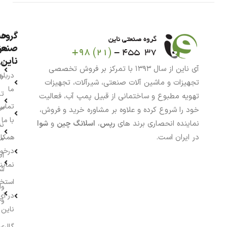
گروه
حس
من
صنعت
ناین
سب
آی ناین از سال ۱۳۹۳ با تمرکز بر فروش تخصصی
درباره
خر
تجهیزات و ماشین آلات صنعتی، شیرآلات، تجهیزات
ما
تا
تهویه مطبوع و ساختمانی از قبیل پمپ آب، فعالیت
تماس
سف
خود را شروع کرده و علاوه بر مشاوره خرید و فروش،
با ما
نماینده انحصاری برند های
رپس
،
اسلانگ چین
و
شوا
نش
در ایران است.
همکار
م
درخو
اط
نماین
ش
استخ
وا
در آی
وج
ناین
گالری