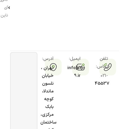
آی
ناین
تلفن
ایمیل:
آدرس:
تماس:
info[at]i-
تهران ،
021-
9.ir
خیابان
45537
نلسون
ماندلا،
کوچه
بابک
مرکزی،
ساختمان