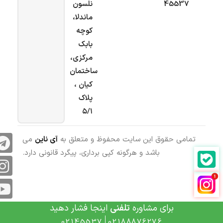
45537
نلسون
ماندلا،
کوچه
بابک
مرکزی،
ساختمان
کیان ،
پلاک
۵/۱
تمامی حقوق این سایت محفوظ و متعلق به
آی ناین
می
باشد و هرگونه کپی برداری، پیگرد قانونی دارد.
برای مشاوره
تلفنی
اینجا فشار دهید
02145537
02188876276