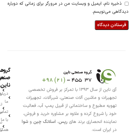
ذخیره نام، ایمیل و وبسایت من در مرورگر برای زمانی که دوباره
دیدگاهی می‌نویسم.
گروه
حس
من
صنعت
ناین
سب
آی ناین از سال ۱۳۹۳ با تمرکز بر فروش تخصصی
درباره
خر
تجهیزات و ماشین آلات صنعتی، شیرآلات، تجهیزات
ما
تا
تهویه مطبوع و ساختمانی از قبیل پمپ آب، فعالیت
تماس
سف
خود را شروع کرده و علاوه بر مشاوره خرید و فروش،
با ما
نماینده انحصاری برند های
رپس
،
اسلانگ چین
و
شوا
نش
در ایران است.
همکار
م