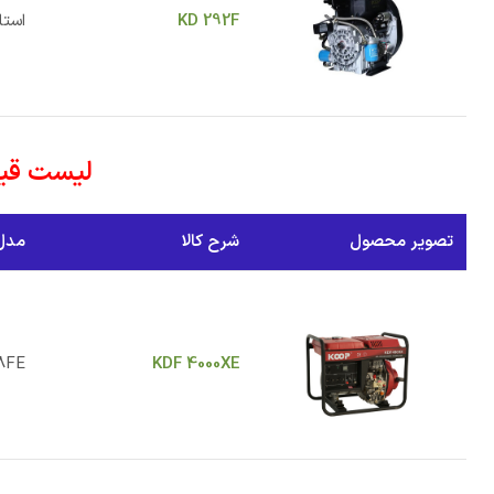
KD 292F
استا
لیست قیم
تصویر محصول
شرح کالا
مدل 
8FE
KDF 4000XE