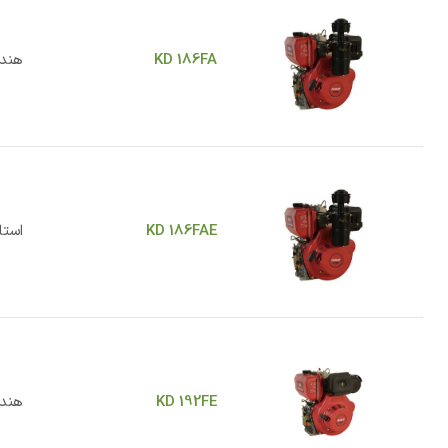
KD 186FA
هند
KD 186FAE
استا
KD 192FE
هندل