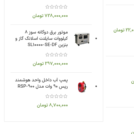
728,000,000
تومان
22,0
تومان
موتور برق دوگانه سوز 8
کیلووات سایلنت اسلانگ گاز و
بنزین SL10000-SE-DF
297,000,000
تومان
پمپ آب داخل واحد هوشمند
ن
رپس 90 وات مدل RSP-900
8,700,000
تومان
ن