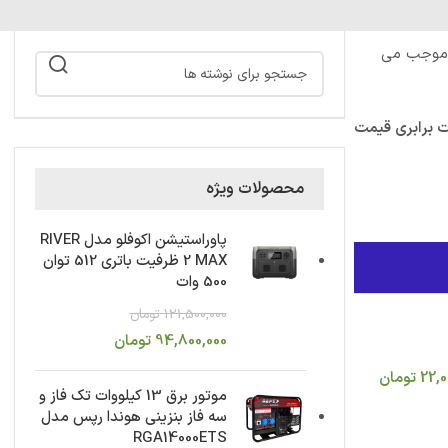
ر موجب می
ت برابری قیمت
محصولات ویژه
پاوراستیشن اکوفلو مدل RIVER
2 MAX ظرفیت باتری 512 توان
500 وات
121,500,000
تومان
94,800,000
تومان
22,0
تومان
موتور برق 13 کیلووات تک فاز و
سه فاز بنزینی هوندا رپس مدل
RGA14000ETS