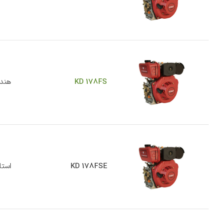
KD 178FS
هند
KD 178FSE
استا