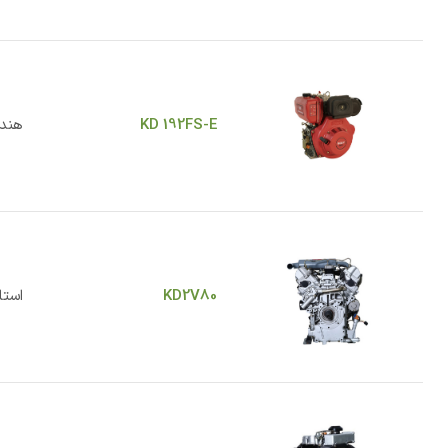
KD 192FS-E
هندل
KD2V80
استا