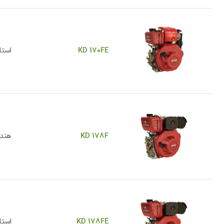
KD 170FE
استا
KD 178F
هند
KD 178FE
استا