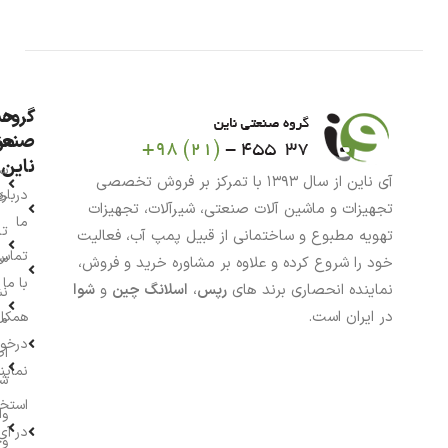
گروه
حس
من
صنعت
ناین
سب
آی ناین از سال ۱۳۹۳ با تمرکز بر فروش تخصصی
درباره
خر
تجهیزات و ماشین آلات صنعتی، شیرآلات، تجهیزات
ما
تا
تهویه مطبوع و ساختمانی از قبیل پمپ آب، فعالیت
تماس
سف
خود را شروع کرده و علاوه بر مشاوره خرید و فروش،
با ما
نماینده انحصاری برند های
رپس
،
اسلانگ چین
و
شوا
نش
در ایران است.
همکار
م
درخو
اط
نماین
ش
استخ
وا
در آی
وج