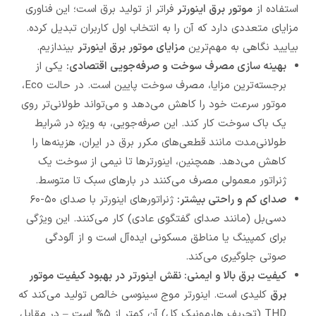
استفاده از
موتور برق اینورتر
فراتر از تولید برق است؛ این فناوری
مزایای متعددی دارد که آن را به انتخاب اول کاربران تبدیل کرده.
بیایید نگاهی به مهم‌ترین
مزایای موتور برق اینورتر
بیندازیم.
بهینه سازی مصرف سوخت و صرفه‌جویی اقتصادی:
یکی از
برجسته‌ترین مزایا، مصرف سوخت پایین است. در حالت Eco،
موتور سرعت خود را کاهش می‌دهد و می‌تواند طولانی‌تر روی
یک باک سوخت کار کند. این صرفه‌جویی، به ویژه در شرایط
طولانی‌مدت مانند قطعی‌های مکرر برق در ایران، هزینه‌ها را
کاهش می‌دهد. همچنین، اینورترها تا نیمی از سوخت یک
ژنراتور معمولی مصرف می‌کنند در بارهای سبک تا متوسط.
صدای کم و راحتی بیشتر:
ژنراتورهای اینورتر با صدای ۵۰-۶۰
دسی‌بل (مانند صدای گفتگوی عادی) کار می‌کنند. این ویژگی
برای کمپینگ یا مناطق مسکونی ایده‌آل است و از آلودگی
صوتی جلوگیری می‌کند.
کیفیت برق بالا و ایمنی: نقش اینورتر در بهبود کیفیت موتور
برق
کلیدی است. اینورتر موج سینوسی خالص تولید می‌کند که
THD (تحریف هارمونیک کل) آن کمتر از ۵% است – در مقابل