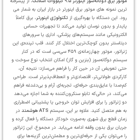
موتور برق دوگانه‌سوز اینورتر ۹.۵ کیلووات اسلانگ
، از پیشرفته
ترین نمونه های موتور برق اینورتر در بازار ایران به شمار می
رود. این دستگاه با بهره‌گیری از
تکنولوژی اینورتر
، برق کاملاً
پایدار و بدون نوسان تولید می‌کند تا تجهیزات حساس
الکترونیکی مانند سیستم‌های پزشکی، اداری یا سرورهای
دیتاسنتر بدون کوچک‌ترین اختلال کار کنند. قلب تپنده‌ی این
ژنراتور، موتور چهارزمانه‌ی ۴۵۹ سی‌سی است که در کنار
سیستم دوگانه‌سوز (بنزین و گاز) امکان انتخاب نوع سوخت و
حتی تعویض آن در حین کار را فراهم می‌سازد؛ نتیجه آن،
کارکردی طولانی‌تر، اقتصادی‌تر و انعطاف‌پذیرتر است. طراحی
کم‌صدا با عایق‌بندی حرفه‌ای، تجربه‌ای آرام و بی‌دغدغه فراهم
می‌کند، در حالی‌که تابلو سنکرون‌کننده به شما اجازه می‌دهد
دو ژنراتور را برای افزایش توان خروجی یا پشتیبانی اضطراری
به هم متصل کنید. علاوه بر این، سیستم
ATS هوشمند
در
زمان قطع برق شهری به‌صورت خودکار دستگاه را فعال کرده و
جریان برق بدون وقفه ادامه می‌یابد. در مجموع، این ژنراتور
را می‌توان یکی از حرفه‌ای‌ترین و مطمئن‌ترین گزینه‌ها برای