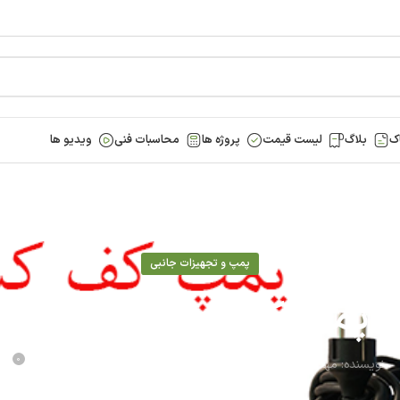
ک
بلاگ
لیست قیمت
پروژه ها
محاسبات فنی
ویدیو ها
پمپ و تجهیزات جانبی
پمپ کف کش دو اینچ
0
نویسنده:
مهندس نسترن سلیمی
آخرین بروز رسانی 20 خرداد - 1403