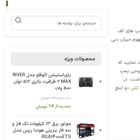
پمپ های کف
وم میزان دبی
محصولات ویژه
 نمایید که
روجی پمپ
پاوراستیشن اکوفلو مدل RIVER
ر است. در
2 MAX ظرفیت باتری 512 توان
 کش
دو اینچ
500 وات
121,500,000
تومان
94,800,000
تومان
موتور برق 13 کیلووات تک فاز و
سه فاز بنزینی هوندا رپس مدل
RGA14000ETS