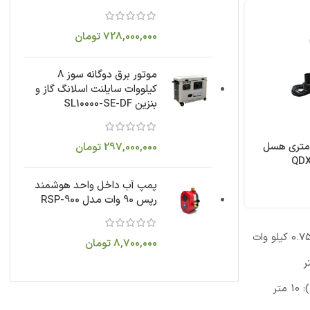
728,000,000
تومان
موتور برق دوگانه سوز 8
کیلووات سایلنت اسلانگ گاز و
بنزین SL10000-SE-DF
کش 2 اینچ 32 متری هسل
297,000,000
تومان
پمپ آب داخل واحد هوشمند
رپس 90 وات مدل RSP-900
8,700,000
تومان
حداکثر آبدهی (دبی): 10 متر