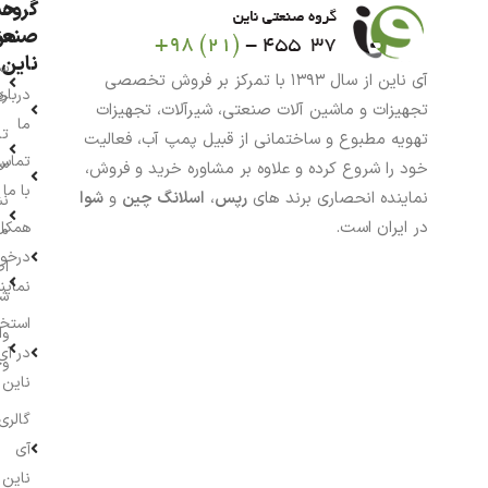
گروه
حس
من
صنعت
ناین
سب
آی ناین از سال ۱۳۹۳ با تمرکز بر فروش تخصصی
درباره
خر
تجهیزات و ماشین آلات صنعتی، شیرآلات، تجهیزات
ما
تا
تهویه مطبوع و ساختمانی از قبیل پمپ آب، فعالیت
تماس
سف
خود را شروع کرده و علاوه بر مشاوره خرید و فروش،
با ما
نماینده انحصاری برند های
رپس
،
اسلانگ چین
و
شوا
نش
در ایران است.
همکار
م
درخو
اط
نماین
ش
استخ
وا
در آی
وج
ناین
گالری
آی
ناین