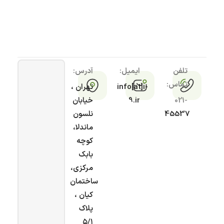
تلفن
ایمیل:
آدرس:
تماس:
info[at]i-
تهران ،
021-
9.ir
خیابان
45537
نلسون
ماندلا،
کوچه
بابک
مرکزی،
ساختمان
کیان ،
پلاک
۵/۱