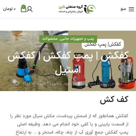
0
منو
0
تومان
,
پمپ و تجهیزات جانبی
محصولات
کفکش | پمپ کفکش | کفکش
استیل
0
مهندس نسترن سلیمی
آخرین بروز رسانی 21 خرداد - 1403
کف کش
کفکش همانطور که از اسمش پیداست، مکش سیال مورد نظر را
از قسمت پایینی و یا کفی خود انجام می دهد. وظیفه اصلی
پمپ کفکش جمع آوری آب از چاه، چاله، استخر و ... به ارتفاع