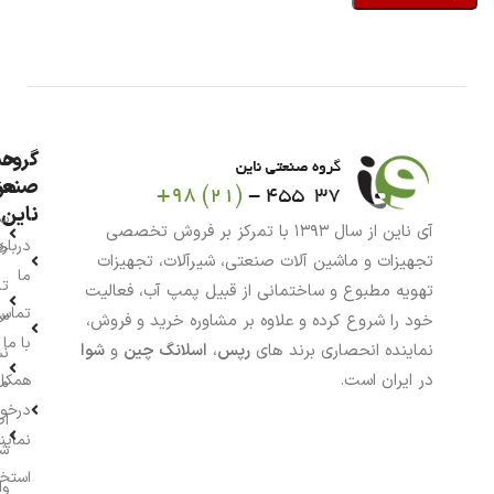
گروه
حس
من
صنعت
ناین
سب
آی ناین از سال ۱۳۹۳ با تمرکز بر فروش تخصصی
درباره
خر
تجهیزات و ماشین آلات صنعتی، شیرآلات، تجهیزات
ما
تا
تهویه مطبوع و ساختمانی از قبیل پمپ آب، فعالیت
تماس
سف
خود را شروع کرده و علاوه بر مشاوره خرید و فروش،
با ما
نماینده انحصاری برند های
رپس
،
اسلانگ چین
و
شوا
نش
در ایران است.
همکار
م
درخو
اط
نماین
ش
استخ
وا