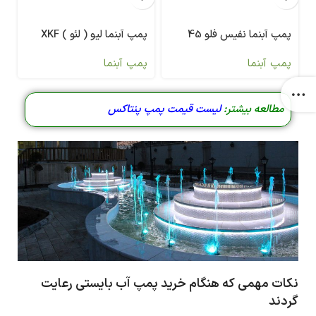
پمپ آبنما نفیس فلو 45
پمپ آبنما لیو ( لئو ) XKF
پمپ آبنما
پمپ آبنما
مطالعه بیشتر:
ل
یست قیمت پمپ پنتاکس
نکات مهمی که هنگام خرید پمپ آب بایستی رعایت
گردند