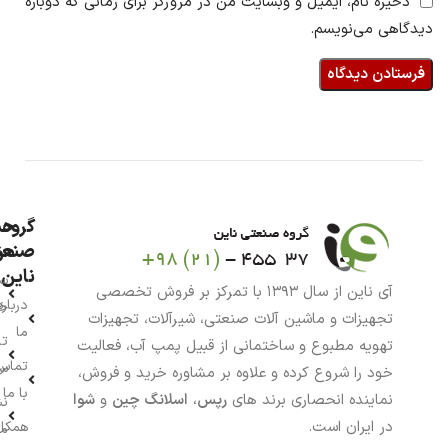
ذخیره نام، ایمیل و وبسایت من در مرورگر برای زمانی که دوباره
دیدگاهی می‌نویسم.
گروه
حس
من
صنعت
ناین
سب
آی ناین از سال ۱۳۹۳ با تمرکز بر فروش تخصصی
درباره
خر
تجهیزات و ماشین آلات صنعتی، شیرآلات، تجهیزات
ما
تا
تهویه مطبوع و ساختمانی از قبیل پمپ آب، فعالیت
تماس
سف
خود را شروع کرده و علاوه بر مشاوره خرید و فروش،
با ما
نماینده انحصاری برند های
رپس
،
اسلانگ چین
و
شوا
نش
در ایران است.
همکار
م