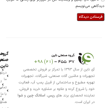
دیدگاهی می‌نویسم.
گروه
حس
من
صنعت
ناین
سب
آی ناین از سال ۱۳۹۳ با تمرکز بر فروش تخصصی
درباره
خر
تجهیزات و ماشین آلات صنعتی، شیرآلات، تجهیزات
ما
تا
تهویه مطبوع و ساختمانی از قبیل پمپ آب، فعالیت
تماس
سف
خود را شروع کرده و علاوه بر مشاوره خرید و فروش،
با ما
نماینده انحصاری برند های
رپس
،
اسلانگ چین
و
شوا
نش
در ایران است.
همکار
م