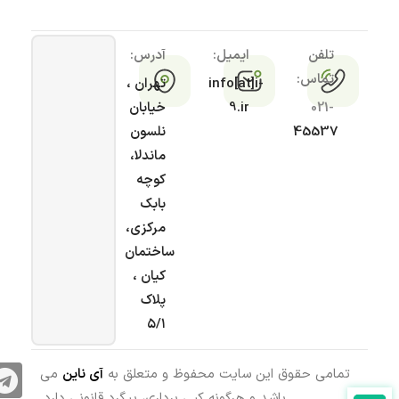
تلفن
ایمیل:
آدرس:
تماس:
info[at]i-
تهران ،
021-
9.ir
خیابان
45537
نلسون
ماندلا،
کوچه
بابک
مرکزی،
ساختمان
کیان ،
پلاک
۵/۱
تمامی حقوق این سایت محفوظ و متعلق به
آی ناین
می
باشد و هرگونه کپی برداری، پیگرد قانونی دارد.