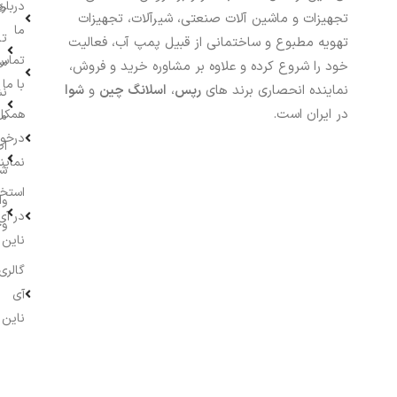
درباره
خر
تجهیزات و ماشین آلات صنعتی، شیرآلات، تجهیزات
ما
تا
تهویه مطبوع و ساختمانی از قبیل پمپ آب، فعالیت
تماس
سف
خود را شروع کرده و علاوه بر مشاوره خرید و فروش،
با ما
نماینده انحصاری برند های
رپس
،
اسلانگ چین
و
شوا
نش
در ایران است.
همکار
م
درخو
اط
نماین
ش
استخ
وا
در آی
وج
ناین
گالری
آی
ناین