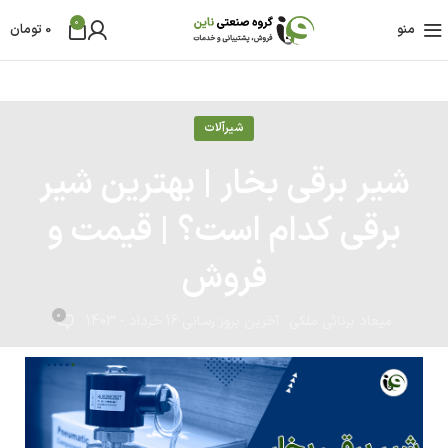
0
منو
0
تومان
شیرآلات
شیر برقی بخار | بهترین شیر
برقی کدام است؟ | قیمت و
فروش
0
میعاد برنائی ملکی
آخرین بروز رسانی 16 خرداد - 1403