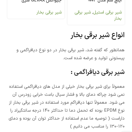
اینچ شم مدل 9004
جیواکس GEVAX سری
4911C-KBP
شیر برقی استیل
,
شیر برقی
شیر برقی بخار
بخار
انواع شیر برقی بخار
همانطور که گفته شد، شیر برقی بخار در دو نوع دیافراگمی و
پیستونی تولید و عرضه شده است.
شیر برقی دیافراگمی :
معمولاً برای شیر برقی بخار خیلی از مدل های دیافراگمی استفاده
نمی شود چراکه دمای بالا و فشار سیال باعث خرابی زودرس آن
می شود. معمولاً تنها دیافراگم مورد استفاده در شیر برقی بخار از
نوع EPDM بوده که تحمل دما تا حداکثر 140 درجه سانتگیراد را
داراست ( توصیه ما عدم استفاده از حداکثر توان آن بوده و دمای
120-130 را مناسب می دانیم )