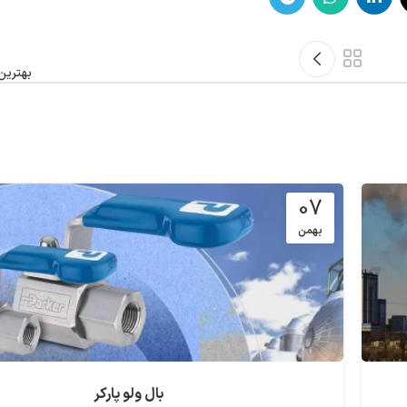
بهترین
07
بهمن
بال ولو پارکر