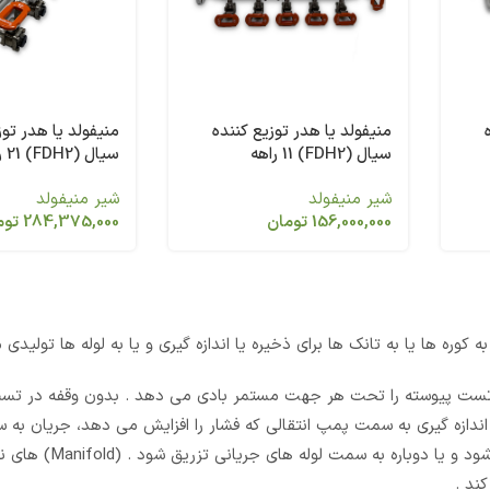
منیفولد یا هدر توزیع کننده
منیفولد یا هدر توز
سیال (FDH2) 11 راهه
سیال (FDH2) 21 راهه
شیر منیفولد
شیر منیفولد
156,000,000
تومان
284,375,000
توم
ه تست پیوسته را تحت هر جهت مستمر بادی می دهد . بدون وقفه در تس
بع اندازه گیری به سمت پمپ انتقالی که فشار را افزایش می دهد، جریان به
لوله کشی می شود. بنابراین نفت می تواند در اختیار کو
ند .