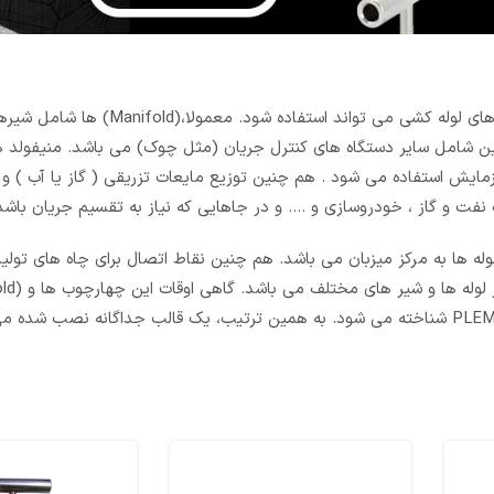
منیفولد یا چند منظوره وسیله ای است برای توزیع سیالات در سیستم های لوله کشی
ین شامل سایر دستگاه های کنترل جریان (مثل چوک) می باشد. منیفولد ها
ایش استفاده می شود . هم چنین توزیع مایعات تزریقی ( گاز یا آب ) و یا
شت لوله ها به مرکز میزبان می باشد. هم چنین نقاط اتصال برای چاه های تول
دو سر دسته لوله آمیخته می شود که در این حالت معمولا به عنوان PLEM شناخته می شود. به همین ترتیب، یک قالب جداگانه ن