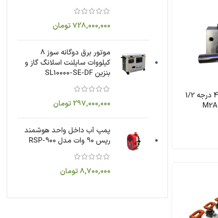
728,000,000
تومان
موتور برق دوگانه سوز 8
کیلووات سایلنت اسلانگ گاز و
بنزین SL10000-SE-DF
منیفولد دو شیر 45 درجه 1/2
297,000,000
تومان
پمپ آب داخل واحد هوشمند
رپس 90 وات مدل RSP-900
8,700,000
تومان