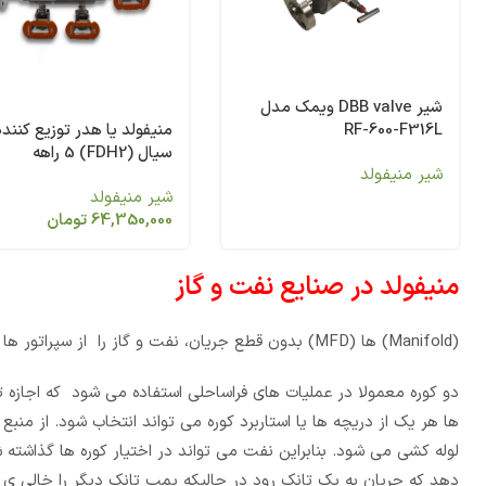
شیر DBB valve ویمک مدل
منیفولد یا هدر توزیع کننده
RF-600-F316L
سیال (FDH2) 5 راهه
شیر منیفولد
شیر منیفولد
64,350,000
تومان
منیفولد در صنایع نفت و گاز
(Manifold) ها (MFD) بدون قطع جریان، نفت و گاز را از سپراتور ها به کوره ها یا به تانک ها برای ذخیره یا اندازه گیری و یا به لوله ها تولیدی منتقل میکند .
دو کوره معمولا در عملیات های فراساحلی استفاده می شود که اجاز
ها هر یک از دریچه ها یا استاربرد کوره می تواند انتخاب شود. از من
دهد که جریان به یک تانک رود در حالیکه پمپ تانک دیگر را خالی ی ک