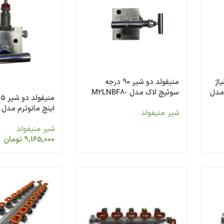
ه آلیاژ
منیفولد دو شیر 90 درجه
ک مدل
سوئیچ لاک مدل M2LNBF8-
HC
اینچ مانوترم مدل M2A
شیر منیفولد
شیر منیفولد
9,165,000
تومان