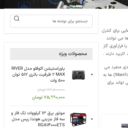
 می تواند استفاده شود. معمولا،(Manifold) ها شامل شیرهایی برای کنترل
 می توانند
 فرازآوری گاز
محصولات ویژه
یدی منفرد می
پاوراستیشن اکوفلو مدل RIVER
2 MAX ظرفیت باتری 512 توان
باشد. (Manifold) ها نیازمند نوعی چهارچوب برای حمایت ساختاری از لوله ها و شیر های مختلف می باشد. گاهی اوقات این چهارچوب ها و (Manifold) ها به
500 وات
صب شده می تواند برای
121,500,000
تومان
75,990,000
تومان
موتور برق 13 کیلووات تک فاز و
سه فاز بنزینی هوندا رپس مدل
RGA14000ETS