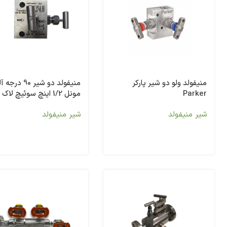
‏منیفولد ولو دو شیر پارکر
منیفولد دو شیر 90 درج
Parker
مونل 1/2 اینچ سوئیچ لا
SS-V2BF8-G-M
شیر منیفولد
شیر منیفولد