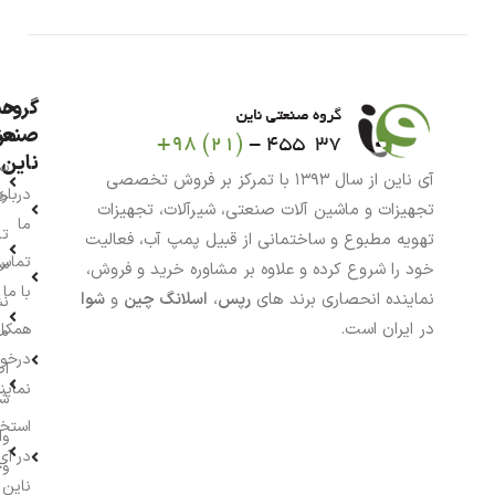
گروه
حس
من
صنعت
ناین
سب
آی ناین از سال ۱۳۹۳ با تمرکز بر فروش تخصصی
درباره
خر
تجهیزات و ماشین آلات صنعتی، شیرآلات، تجهیزات
ما
تا
تهویه مطبوع و ساختمانی از قبیل پمپ آب، فعالیت
تماس
سف
خود را شروع کرده و علاوه بر مشاوره خرید و فروش،
با ما
نماینده انحصاری برند های
رپس
،
اسلانگ چین
و
شوا
نش
در ایران است.
همکار
م
درخو
اط
نماین
ش
استخ
وا
در آی
وج
ناین