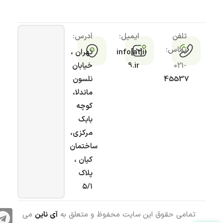
تلفن
ایمیل:
آدرس:
تماس:
info[at]i-
تهران ،
021-
9.ir
خیابان
45537
نلسون
ماندلا،
کوچه
بابک
مرکزی،
ساختمان
کیان ،
پلاک
۵/۱
تمامی حقوق این سایت محفوظ و متعلق به
آی ناین
می