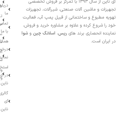
آی ناین از سال ۱۳۹۳ با تمرکز بر فروش تخصصی
درباره
خر
تجهیزات و ماشین آلات صنعتی، شیرآلات، تجهیزات
ما
تا
تهویه مطبوع و ساختمانی از قبیل پمپ آب، فعالیت
تماس
سف
خود را شروع کرده و علاوه بر مشاوره خرید و فروش،
با ما
نماینده انحصاری برند های
رپس
،
اسلانگ چین
و
شوا
نش
در ایران است.
همکار
م
درخو
اط
نماین
ش
استخ
وا
در آی
وج
ناین
گالری
آی
ناین