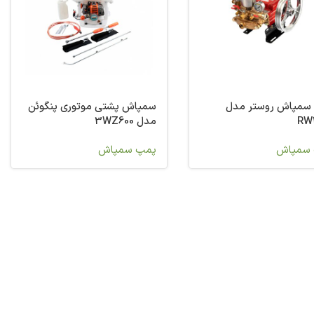
سمپاش روستر مدل
سمپاش پشتی موتوری پنگوئن
RW
مدل 3WZ600
سمپاش
پمپ سمپاش