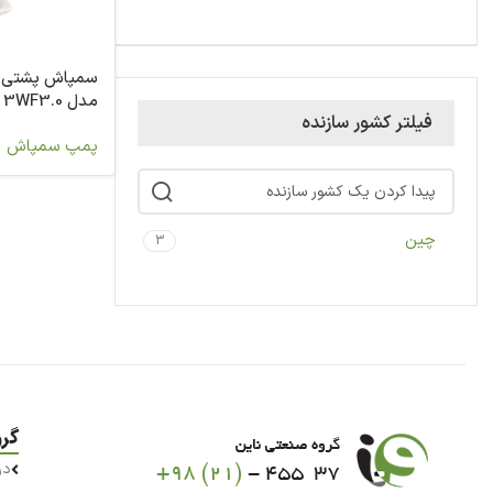
سمپاش پشتی م
مدل 3WF3.0
فیلتر کشور سازنده
پمپ سمپاش
چین
3
گر
در