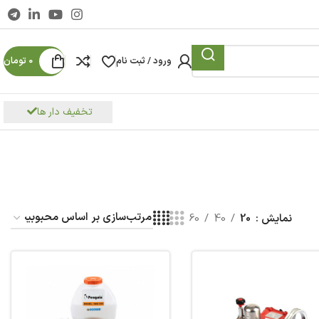
ورود / ثبت نام
0
تومان
تخفیف دار ها
نمایش
20
40
60