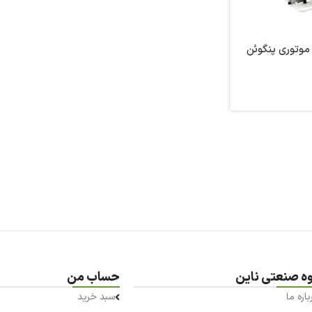
وتوری پنگوئن
وه صنعتی ناین
حساب من
باره ما
سبد خرید