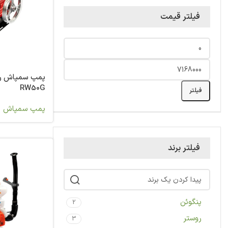
فیلتر قیمت
پمپ سمپاش ر
RW50G
فیلتر
پمپ سمپاش
فیلتر برند
پنگوئن
2
روستر
3