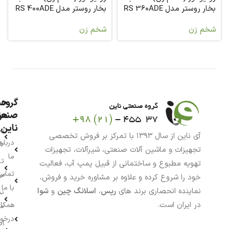
بخار روستر مدل RS 360ADE
بخار روستر مدل RS 400ADE
شخم زن
شخم زن
گروه
حس
من
صنعت
ناین
سب
آی ناین از سال ۱۳۹۳ با تمرکز بر فروش تخصصی
درباره
خر
تجهیزات و ماشین آلات صنعتی، شیرآلات، تجهیزات
ما
تا
تهویه مطبوع و ساختمانی از قبیل پمپ آب، فعالیت
تماس
سف
خود را شروع کرده و علاوه بر مشاوره خرید و فروش،
با ما
نماینده انحصاری برند های
رپس
،
اسلانگ چین
و
شوا
نش
در ایران است.
همکار
م
درخو
اط