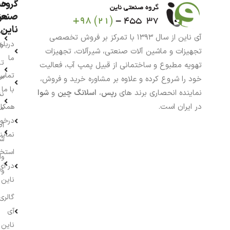
گروه
حس
من
صنعت
ناین
سب
آی ناین از سال ۱۳۹۳ با تمرکز بر فروش تخصصی
درباره
خر
تجهیزات و ماشین آلات صنعتی، شیرآلات، تجهیزات
ما
تا
تهویه مطبوع و ساختمانی از قبیل پمپ آب، فعالیت
تماس
سف
خود را شروع کرده و علاوه بر مشاوره خرید و فروش،
با ما
نماینده انحصاری برند های
رپس
،
اسلانگ چین
و
شوا
نش
در ایران است.
همکار
م
درخو
اط
نماین
ش
استخ
وا
در آی
وج
ناین
گالری
آی
ناین