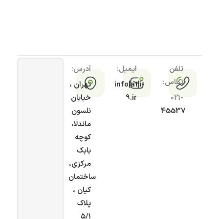
تلفن
ایمیل:
آدرس:
تماس:
info[at]i-
تهران ،
021-
9.ir
خیابان
45537
نلسون
ماندلا،
کوچه
بابک
مرکزی،
ساختمان
کیان ،
پلاک
۵/۱