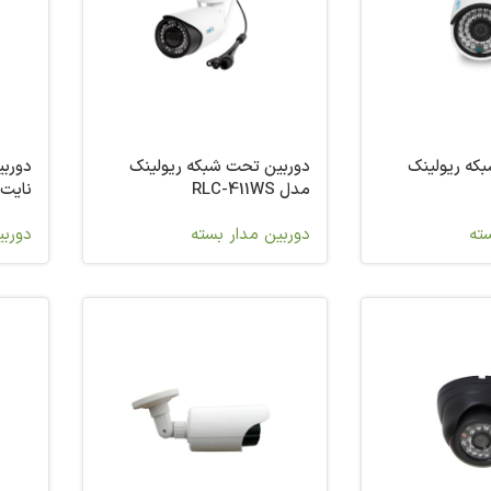
که ریولینک
دوربین تحت شبکه ریولینک
دوربی
مدل RLC-411WS
نایت م
سته
دوربین مدار بسته
دوربی