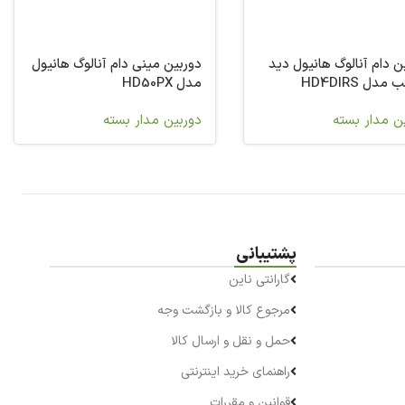
ن دام آنالوگ هانیول دید
دوربین مینی‌ دام آنالوگ هانیول
دل HD4DIRS
مدل HD50PX
ن مدار بسته
دوربین مدار بسته
پشتیبانی
گارانتی ناین
مرجوع کالا و بازگشت وجه
حمل و نقل و ارسال کالا
راهنمای خرید اینترنتی
قوانین و مقررات