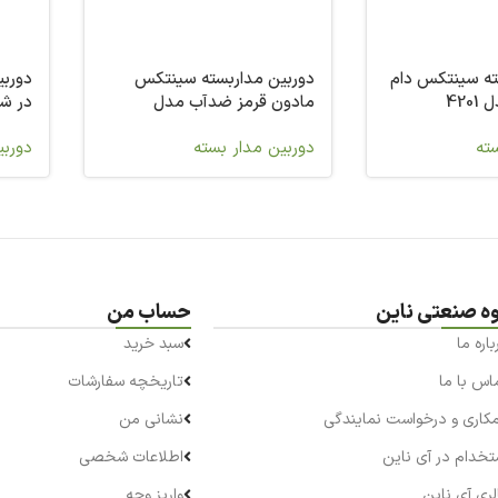
ته سینتکس دام
دوربین مداربسته سینتکس
دوربی
420
مادون قرمز ضدآب مدل
در شب م
42025
سته
دوربین مدار بسته
دوربی
وه صنعتی ناین
حساب من
باره ما
سبد خرید
اس با ما
تاریخچه سفارشات
کاری و درخواست نمایندگی
نشانی من
تخدام در آی ناین
اطلاعات شخصی
لری آی ناین
واریز وجه