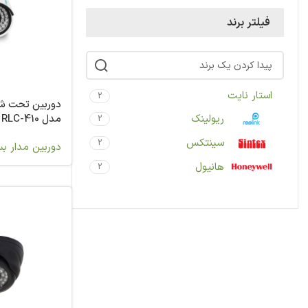
فیلتر برند
استار نایت
2
دوربین تحت شب
ریولینک
مدل RLC-410
2
سینتکس
2
دوربین مدار ب
هانیول
2