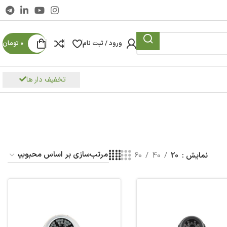
ورود / ثبت نام
0
تومان
تخفیف دار ها
نمایش
20
40
60