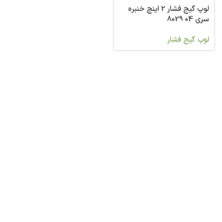
لوپ گیج فشار 2 اینچ خنبره
سری 04 8029
لوپ گیج فشار