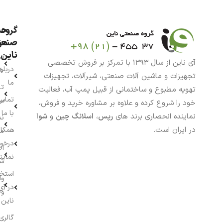
گروه
حس
من
صنعت
ناین
سب
آی ناین از سال ۱۳۹۳ با تمرکز بر فروش تخصصی
درباره
خر
تجهیزات و ماشین آلات صنعتی، شیرآلات، تجهیزات
ما
تا
تهویه مطبوع و ساختمانی از قبیل پمپ آب، فعالیت
تماس
سف
خود را شروع کرده و علاوه بر مشاوره خرید و فروش،
با ما
نماینده انحصاری برند های
رپس
،
اسلانگ چین
و
شوا
نش
در ایران است.
همکار
م
درخو
اط
نماین
ش
استخ
وا
در آی
وج
ناین
گالری