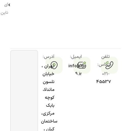
آی
ناین
تلفن
ایمیل:
آدرس:
تماس:
info[at]i-
تهران ،
021-
9.ir
خیابان
45537
نلسون
ماندلا،
کوچه
بابک
مرکزی،
ساختمان
کیان ،