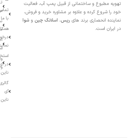
تا
تهویه مطبوع و ساختمانی از قبیل پمپ آب، فعالیت
تماس
سف
خود را شروع کرده و علاوه بر مشاوره خرید و فروش،
با ما
نماینده انحصاری برند های
رپس
،
اسلانگ چین
و
شوا
نش
در ایران است.
همکار
م
درخو
اط
نماین
ش
استخ
وا
در آی
وج
ناین
گالری
آی
ناین