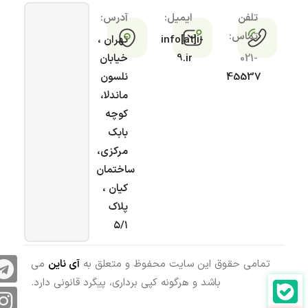
تلفن
ایمیل:
آدرس:
تماس:
info[at]i-
تهران ،
021-
9.ir
خیابان
45537
نلسون
ماندلا،
کوچه
بابک
مرکزی،
ساختمان
کیان ،
پلاک
۵/۱
تمامی حقوق این سایت محفوظ و متعلق به
آی ناین
می
باشد و هرگونه کپی برداری، پیگرد قانونی دارد.