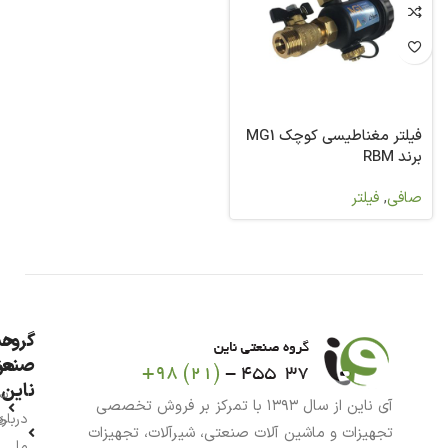
فیلتر مغناطیسی کوچک MG1
برند RBM
صافی
,
فیلتر
گروه
حس
من
صنعت
ناین
سب
آی ناین از سال ۱۳۹۳ با تمرکز بر فروش تخصصی
درباره
خر
تجهیزات و ماشین آلات صنعتی، شیرآلات، تجهیزات
ما