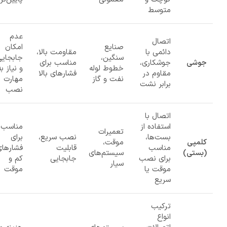
متوسط
عدم
اتصال
صنایع
امکان
دائمی با
مقاومت بالا،
سنگین،
جابجایی
جوشی
جوشکاری،
مناسب برای
خطوط لوله
و نیاز به
مقاوم در
فشارهای بالا
نفت و گاز
مهارت
برابر نشت
نصب
اتصال با
استفاده از
مناسب
تعمیرات
بست‌ها،
نصب سریع،
برای
کلمپی
موقت،
مناسب
قابلیت
فشارهای
(بستی)
سیستم‌های
برای نصب
جابجایی
کم و
سیار
موقت یا
موقت
سریع
ترکیب
انواع