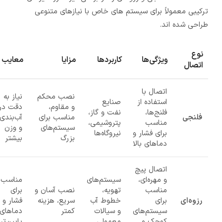
ترکیبی معمولاً برای سیستم های خاص با نیازهای متنوعی
طراحی شده اند.
نوع
ویژگی‌ها
کاربردها
مزایا
معایب
اتصال
اتصال با
نصب محکم
نیاز به
استفاده از
صنایع
و مقاوم،
دقت در
فلنج‌ها،
نفت و گاز،
فلنجی
مناسب برای
آب‌بندی
مناسب
پتروشیمی،
سیستم‌های
و وزن
برای فشار و
نیروگاه‌ها
بزرگ
بیشتر
دماهای بالا
اتصال پیچ
و مهره‌ای،
سیستم‌های
مناسب
مناسب
تهویه،
نصب آسان و
برای
رزوه‌ای
برای
خطوط آب
سریع، هزینه
فشار و
سیستم‌های
و سیالات
کمتر
دماهای
کوچک و
معمولی
پایین‌تر