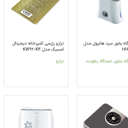
ه بخور سرد هانیول مدل
ترازو رژیمی آشپزخانه دیجیتال
HH
امسیگ مدل KW92-K4
ه بخور
,
دستگاه رطوبت
ترازو