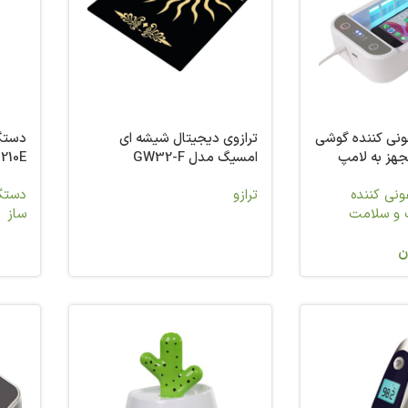
نی کننده گوشی
ترازوی دیجیتال شیشه ای
دستگا
هز به لامپ
امسیگ مدل GW32-F
210E
نی کننده
ترازو
دستگا
 و سلامت
ساز
ن