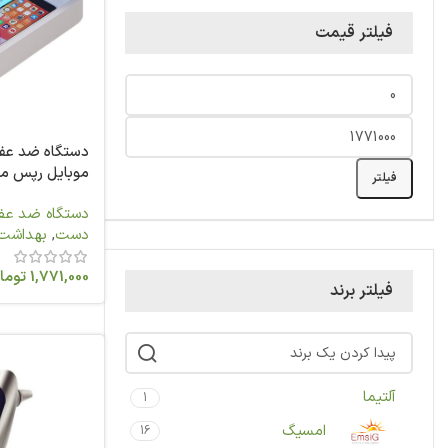
فیلتر قیمت
دستگاه ضد عفو
موبایل رپس مج
فیلتر
UVC
دستگاه ضد عفو
دست
,
بهداشت
1,771,000
توما
فیلتر برند
آلتیما
1
امسیگ
16