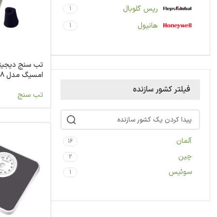
رپس گلوبال
1
هانیول
1
تب سنج دیجیتا
امسیگ مدل CT98
فیلتر کشور سازنده
تب سنج
آلمان
16
چین
2
سوئیس
1