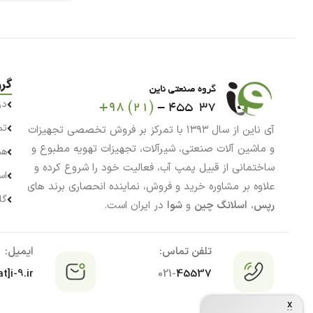
گر
در
تم
آی ناین از سال ۱۳۹۳ با تمرکز بر فروش تخصصی تجهیزات
و ماشین آلات صنعتی، شیرآلات، تجهیزات تهویه مطبوع و
هم
ساختمانی از قبیل پمپ آب، فعالیت خود را شروع کرده و
اس
علاوه بر مشاوره خرید و فروش، نماینده انحصاری برند های
گا
رپس
،
اسلانگ چین
و
شوا
در ایران است.
تلفن تماس:
ایمیل:
t]i-9.ir
021-
45537
x