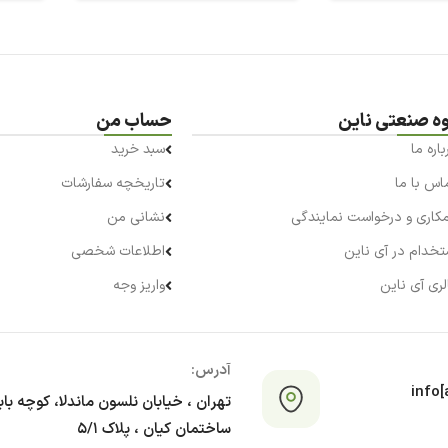
وه صنعتی ناین
حساب من
باره ما
سبد خرید
اس با ما
تاریخچه سفارشات
کاری و درخواست نمایندگی
نشانی من
تخدام در آی ناین
اطلاعات شخصی
لری آی ناین
واریز وجه
آدرس:
info[a
تهران ، خیابان نلسون ماندلا، کوچه با
ساختمان کیان ، پلاک ۵/۱