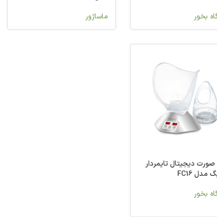
ه بخور
ماساژور
صورت دیجیتال تایمردار
مدل FC16
ه بخور