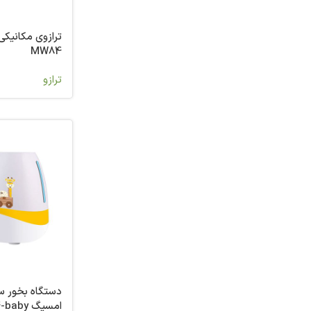
ترازوی مکانیک
MW84
ترازو
دستگاه بخور س
امسیگ US424-baby