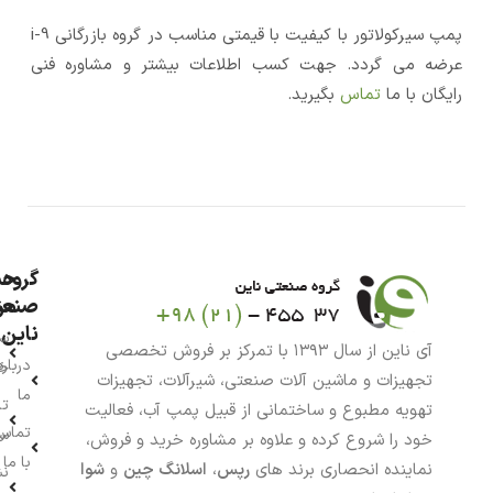
پمپ سیرکولاتور با کیفیت با قیمتی مناسب در گروه بازرگانی i-9
عرضه می گردد. جهت کسب اطلاعات بیشتر و مشاوره فنی
رایگان با ما
تماس
بگیرید.
گروه
حس
من
صنعت
ناین
سب
آی ناین از سال ۱۳۹۳ با تمرکز بر فروش تخصصی
درباره
خر
تجهیزات و ماشین آلات صنعتی، شیرآلات، تجهیزات
ما
تا
تهویه مطبوع و ساختمانی از قبیل پمپ آب، فعالیت
تماس
سف
خود را شروع کرده و علاوه بر مشاوره خرید و فروش،
با ما
نماینده انحصاری برند های
رپس
،
اسلانگ چین
و
شوا
نش