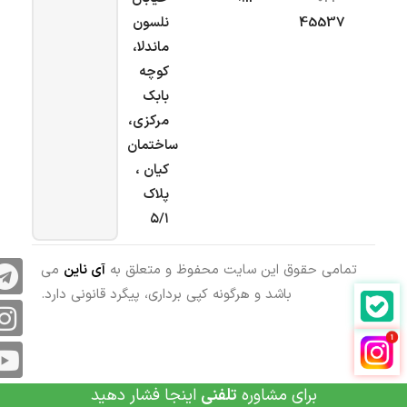
45537
نلسون
ماندلا،
کوچه
بابک
مرکزی،
ساختمان
کیان ،
پلاک
۵/۱
تمامی حقوق این سایت محفوظ و متعلق به
آی ناین
می
باشد و هرگونه کپی برداری، پیگرد قانونی دارد.
برای مشاوره
تلفنی
اینجا فشار دهید