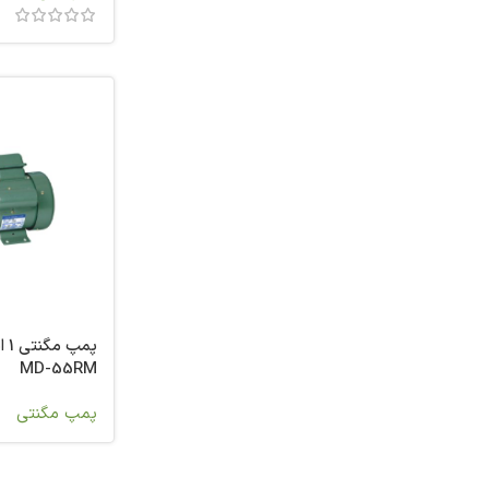
ایدرو
27
ایگل
1
ایمر
20
اینسترومیت
3
بارلی
1
براوو
2
برونل
1
پدرولو
27
پرفیکو
1
پلیکام
59
MD-55RM
پنتاکس
196
پمپ مگنتی
پوتر
3
تایفو
3