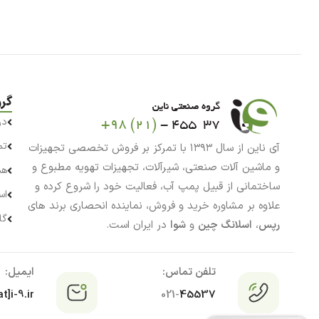
توان تک
21
جسکو
5
جن پاور
1
خنبره
4
داب
گر
40
در
دانفوس
14
تم
آی ناین از سال ۱۳۹۳ با تمرکز بر فروش تخصصی تجهیزات
دراپ
15
و ماشین آلات صنعتی، شیرآلات، تجهیزات تهویه مطبوع و
هم
دلتا
18
ساختمانی از قبیل پمپ آب، فعالیت خود را شروع کرده و
اس
دیزل ساز
4
علاوه بر مشاوره خرید و فروش، نماینده انحصاری برند های
گا
رپس
رپس
،
اسلانگ چین
و
شوا
در ایران است.
7
روبین
4
تلفن تماس:
ایمیل:
روستر
5
t]i-9.ir
021-
45537
سایر
1