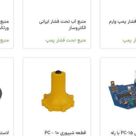
شار پمپ وارم
منبع آب تحت فشار ایرانی
الکتروساز
ورتکس
ر پمپ
منبع تحت فشار پمپ
منبع
کیت ست کنترل PC-15 با رله
قطعه شیپوری PC – 10
لاستیک 