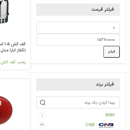
فیلتر قیمت
کف ک
تکفاز ابارا مدل Best 4MA
فیلتر
پمپ کف کش
فیلتر برند
BMV
1
CNB
28