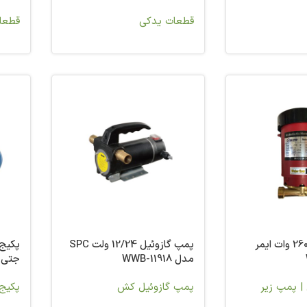
قطعات یدکی
قطعا
پمپ آبگرمکن 260 وات ایمر
پمپ گازوئیل 12/24 ولت SPC
پکیج
مدل WWB-11918
جتی آبا
| پمپ زیر
پمپ گازوئیل کش
پکیج