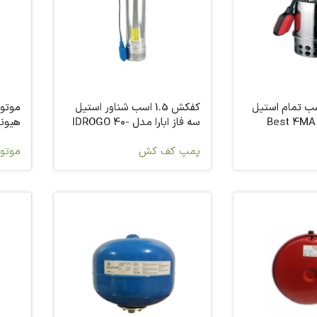
ش 1.5 اسب تمام استیل
کفکش 1.5 اسب شناور استیل
سه فاز ابارا مدل IDROGO 40-
هیوندای
15 T
پمپ کف کش
موتو