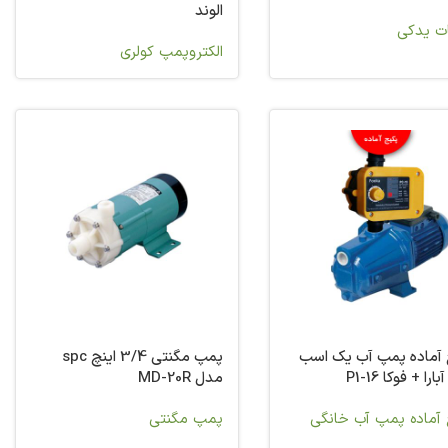
الوند
ت یدکی
الکتروپمپ کولری
 آماده پمپ آب یک اسب
پمپ مگنتی 3/4 اینچ spc
را + فوکا P1-16
مدل MD-20R
 آماده پمپ آب خانگی
پمپ مگنتی