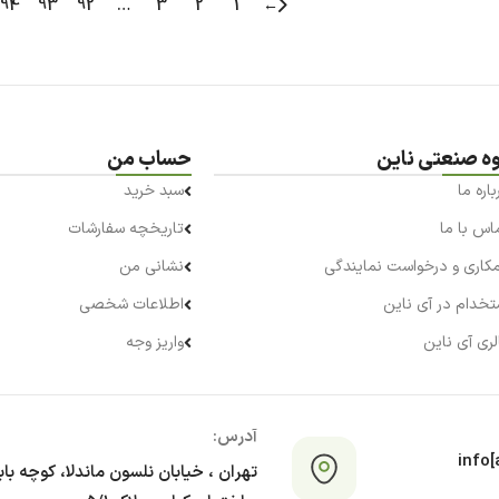
94
93
92
…
3
2
1
←
وه صنعتی ناین
حساب من
باره ما
سبد خرید
اس با ما
تاریخچه سفارشات
کاری و درخواست نمایندگی
نشانی من
تخدام در آی ناین
اطلاعات شخصی
لری آی ناین
واریز وجه
آدرس:
info[a
تهران ، خیابان نلسون ماندلا، کوچه با