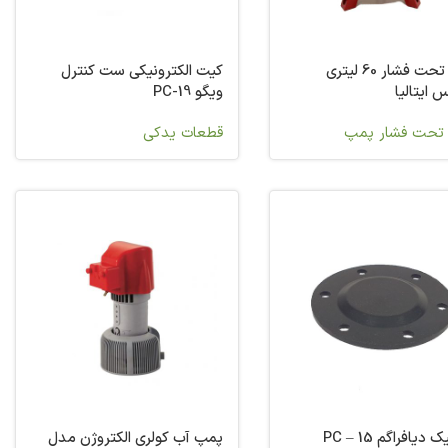
منبع تحت فشار 60 لیتری
کیت الکترونیکی ست کنترل
 ایتالیا
ویگو PC-19
 تحت فشار پمپ
قطعات یدکی
دیافراگم PC – 15
پمپ آب کولری الکتروژن مدل