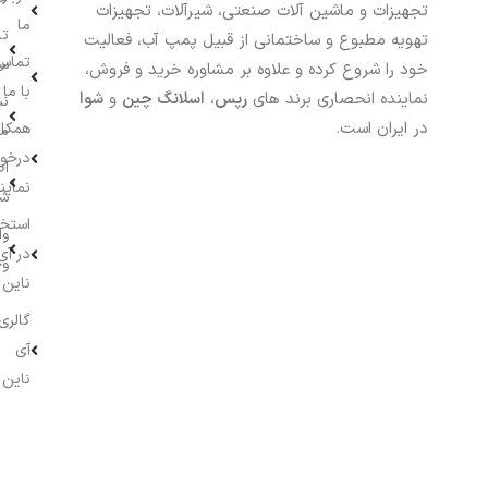
تجهیزات و ماشین آلات صنعتی، شیرآلات، تجهیزات
ما
تا
تهویه مطبوع و ساختمانی از قبیل پمپ آب، فعالیت
تماس
سف
خود را شروع کرده و علاوه بر مشاوره خرید و فروش،
با ما
نماینده انحصاری برند های
رپس
،
اسلانگ چین
و
شوا
نش
در ایران است.
همکار
م
درخو
اط
نماین
ش
استخ
وا
در آی
وج
ناین
گالری
آی
ناین