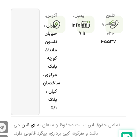
تلفن
ایمیل:
آدرس:
تماس:
info[at]i-
تهران ،
021-
9.ir
خیابان
45537
نلسون
ماندلا،
کوچه
بابک
مرکزی،
ساختمان
کیان ،
پلاک
۵/۱
تمامی حقوق این سایت محفوظ و متعلق به
آی ناین
می
باشد و هرگونه کپی برداری، پیگرد قانونی دارد.