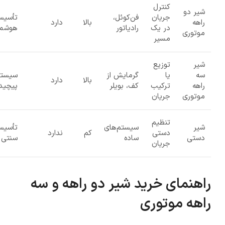
کنترل
شیر دو
جریان
فن‌کوئل،
تأسیس
راهه
بالا
دارد
در یک
رادیاتور
هوشمن
موتوری
مسیر
شیر
توزیع
سه
یا
گرمایش از
سیستم
بالا
دارد
راهه
ترکیب
کف، بویلر
پیچید
موتوری
جریان
تنظیم
شیر
سیستم‌های
تأسیس
دستی
کم
ندارد
دستی
ساده
سنتی
جریان
راهنمای خرید شیر دو راهه و سه
راهه موتوری