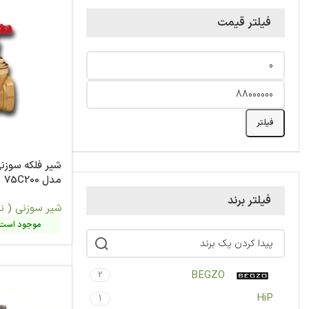
فیلتر قیمت
فیلتر
مدل 75C200
فیلتر برند
شیر سوزنی ( نی
موجود است.
BEGZO
2
HiP
1