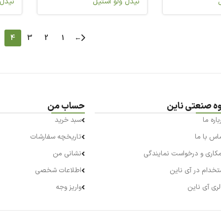
نیدل ولو استیل
نیدل 
4
3
2
1
←
وه صنعتی ناین
حساب من
باره ما
سبد خرید
اس با ما
تاریخچه سفارشات
کاری و درخواست نمایندگی
نشانی من
تخدام در آی ناین
اطلاعات شخصی
لری آی ناین
واریز وجه