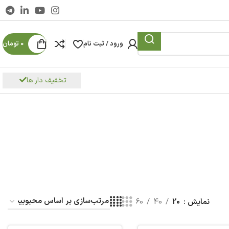
ورود / ثبت نام
0
تومان
تخفیف دار ها
نمایش
20
40
60