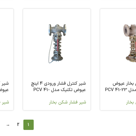
 بخار عیوض
شیر کنترل فشار ورودی 4 اینچ
عیوض تکنیک مدل PCV 41-
73
73
بخار
شیر فشار شکن بخار
شیر ف
→
2
1