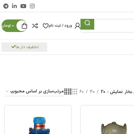
ورود / ثبت نام
0
تومان
تخفیف دار ها
بخار
نمایش
20
40
60