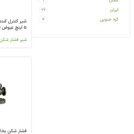
آلمان
1
ایران
32
کره جنوبی
4
شیر کنترل کنند
5 اینچ عیوض 
PCV 23-35
شیر فشار شکن 
فشار شکن بخار