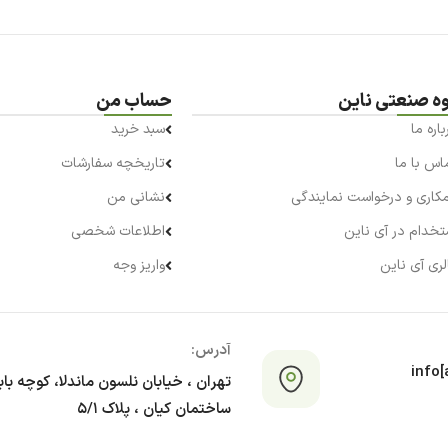
وه صنعتی ناین
حساب من
باره ما
سبد خرید
اس با ما
تاریخچه سفارشات
کاری و درخواست نمایندگی
نشانی من
تخدام در آی ناین
اطلاعات شخصی
لری آی ناین
واریز وجه
آدرس:
info[a
تهران ، خیابان نلسون ماندلا، کوچه با
ساختمان کیان ، پلاک ۵/۱