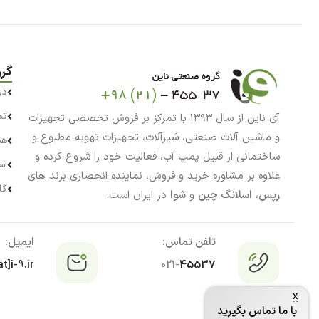
گر
در
تم
آی ناین از سال ۱۳۹۳ با تمرکز بر فروش تخصصی تجهیزات
و ماشین آلات صنعتی، شیرآلات، تجهیزات تهویه مطبوع و
هم
ساختمانی از قبیل پمپ آب، فعالیت خود را شروع کرده و
اس
علاوه بر مشاوره خرید و فروش، نماینده انحصاری برند های
گا
رپس
،
اسلانگ چین
و
شوا
در ایران است.
تلفن تماس:
ایمیل:
t]i-9.ir
021-
45537
x
با ما تماس بگیرید