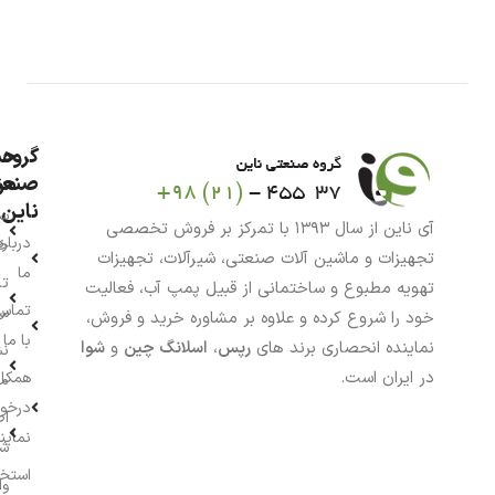
گروه
حس
من
صنعت
ناین
سب
آی ناین از سال ۱۳۹۳ با تمرکز بر فروش تخصصی
درباره
خر
تجهیزات و ماشین آلات صنعتی، شیرآلات، تجهیزات
ما
تا
تهویه مطبوع و ساختمانی از قبیل پمپ آب، فعالیت
تماس
سف
خود را شروع کرده و علاوه بر مشاوره خرید و فروش،
با ما
نماینده انحصاری برند های
رپس
،
اسلانگ چین
و
شوا
نش
در ایران است.
همکار
م
درخو
اط
نماین
ش
استخ
وا