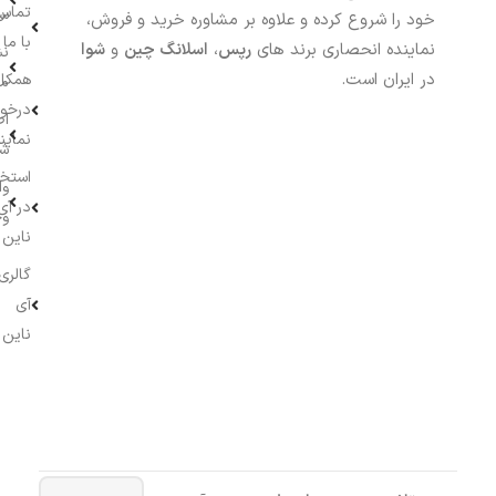
تماس
سف
خود را شروع کرده و علاوه بر مشاوره خرید و فروش،
با ما
نماینده انحصاری برند های
رپس
،
اسلانگ چین
و
شوا
نش
در ایران است.
همکار
م
درخو
اط
نماین
ش
استخ
وا
در آی
وج
ناین
گالری
آی
ناین