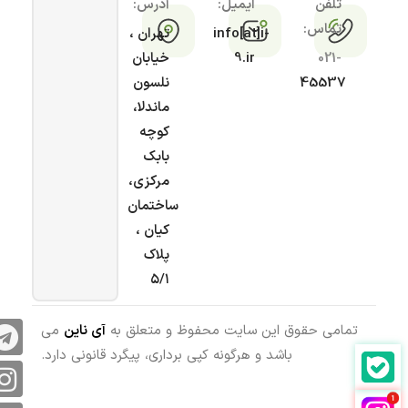
تلفن
ایمیل:
آدرس:
تماس:
info[at]i-
تهران ،
021-
9.ir
خیابان
45537
نلسون
ماندلا،
کوچه
بابک
مرکزی،
ساختمان
کیان ،
پلاک
۵/۱
تمامی حقوق این سایت محفوظ و متعلق به
آی ناین
می
باشد و هرگونه کپی برداری، پیگرد قانونی دارد.