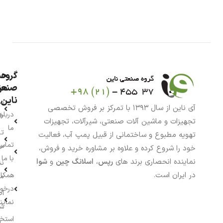
گروه
حس
من
صنعت
ناین
سب
آی ناین از سال ۱۳۹۳ با تمرکز بر فروش تخصصی
درباره
خر
تجهیزات و ماشین آلات صنعتی، شیرآلات، تجهیزات
ما
تا
تهویه مطبوع و ساختمانی از قبیل پمپ آب، فعالیت
تماس
سف
خود را شروع کرده و علاوه بر مشاوره خرید و فروش،
با ما
نماینده انحصاری برند های
رپس
،
اسلانگ چین
و
شوا
نش
در ایران است.
همکار
م
درخو
اط
نماین
ش
استخ