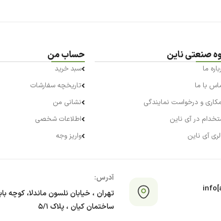
وه صنعتی ناین
حساب من
باره ما
سبد خرید
اس با ما
تاریخچه سفارشات
کاری و درخواست نمایندگی
نشانی من
تخدام در آی ناین
اطلاعات شخصی
لری آی ناین
واریز وجه
آدرس:
info[a
تهران ، خیابان نلسون ماندلا، کوچه با
ساختمان کیان ، پلاک ۵/۱