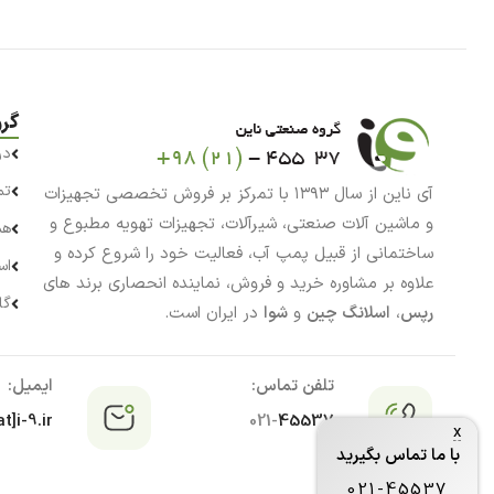
گر
در
تم
آی ناین از سال ۱۳۹۳ با تمرکز بر فروش تخصصی تجهیزات
و ماشین آلات صنعتی، شیرآلات، تجهیزات تهویه مطبوع و
هم
ساختمانی از قبیل پمپ آب، فعالیت خود را شروع کرده و
اس
علاوه بر مشاوره خرید و فروش، نماینده انحصاری برند های
گا
رپس
،
اسلانگ چین
و
شوا
در ایران است.
تلفن تماس:
ایمیل:
t]i-9.ir
021-
45537
x
با ما تماس بگیرید
021-45537