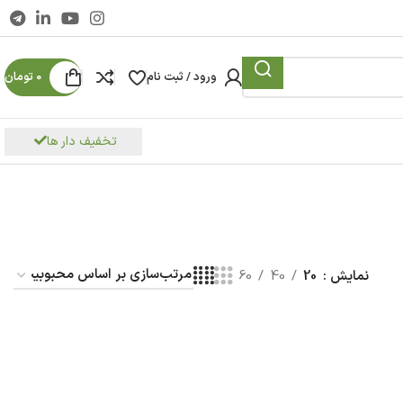
ورود / ثبت نام
0
تومان
تخفیف دار ها
نمایش
20
40
60