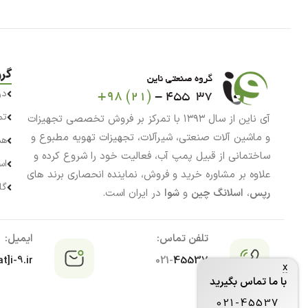
گر
در
تم
آی ناین از سال ۱۳۹۳ با تمرکز بر فروش تخصصی تجهیزات
و ماشین آلات صنعتی، شیرآلات، تجهیزات تهویه مطبوع و
هم
ساختمانی از قبیل پمپ آب، فعالیت خود را شروع کرده و
اس
علاوه بر مشاوره خرید و فروش، نماینده انحصاری برند های
گا
رپس
،
اسلانگ چین
و
شوا
در ایران است.
تلفن تماس:
ایمیل:
t]i-9.ir
021-
45537
x
با ما تماس بگیرید
021-45537