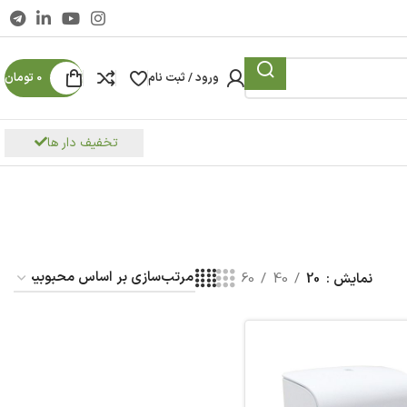
ورود / ثبت نام
0
تومان
تخفیف دار ها
نمایش
20
40
60