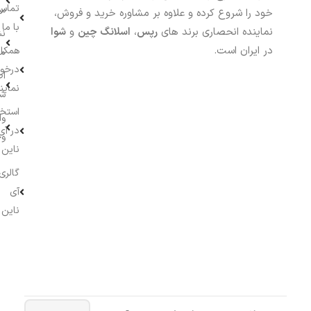
تماس
سف
خود را شروع کرده و علاوه بر مشاوره خرید و فروش،
با ما
نماینده انحصاری برند های
رپس
،
اسلانگ چین
و
شوا
نش
در ایران است.
همکار
م
درخو
اط
نماین
ش
استخ
وا
در آی
وج
ناین
گالری
آی
ناین