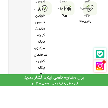
تلفن
ایمیل:
آدرس:
تماس:
info[at]i-
تهران ،
021-
9.ir
خیابان
45537
نلسون
ماندلا،
کوچه
بابک
مرکزی،
ساختمان
کیان ،
پلاک
۵/۱
برای مشاوره
تلفنی
اینجا فشار دهید
02145537
02188876276
تمامی حقوق این سایت محفوظ و متعلق به
آی ناین
می
باشد و هرگونه کپی برداری، پیگرد قانونی دارد.