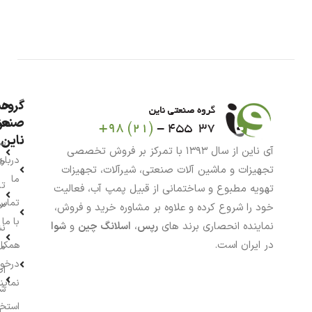
گروه
حس
من
صنعت
ناین
سب
آی ناین از سال ۱۳۹۳ با تمرکز بر فروش تخصصی
درباره
خر
تجهیزات و ماشین آلات صنعتی، شیرآلات، تجهیزات
ما
تا
تهویه مطبوع و ساختمانی از قبیل پمپ آب، فعالیت
تماس
سف
خود را شروع کرده و علاوه بر مشاوره خرید و فروش،
با ما
نماینده انحصاری برند های
رپس
،
اسلانگ چین
و
شوا
نش
در ایران است.
همکار
م
درخو
اط
نماین
ش
استخ