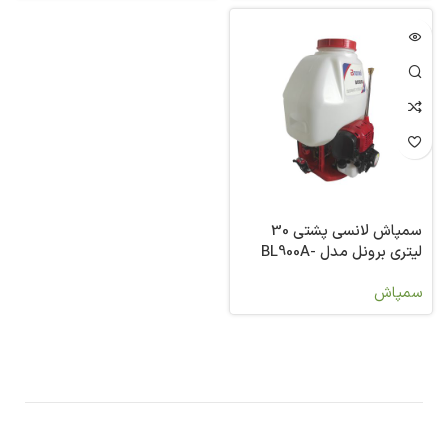
سمپاش لانسی پشتی 30
لیتری برونل مدل BL900A-
30L-139
سمپاش