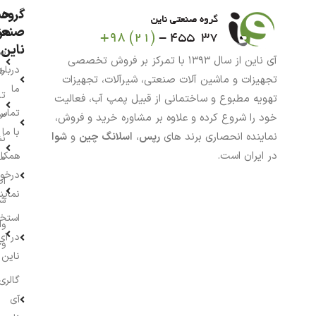
گروه
حس
من
صنعت
ناین
سب
آی ناین از سال ۱۳۹۳ با تمرکز بر فروش تخصصی
درباره
خر
تجهیزات و ماشین آلات صنعتی، شیرآلات، تجهیزات
ما
تا
تهویه مطبوع و ساختمانی از قبیل پمپ آب، فعالیت
تماس
سف
خود را شروع کرده و علاوه بر مشاوره خرید و فروش،
با ما
نماینده انحصاری برند های
رپس
،
اسلانگ چین
و
شوا
نش
در ایران است.
همکار
م
درخو
اط
نماین
ش
استخ
وا
در آی
وج
ناین
گالری
آی