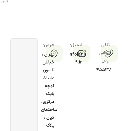
ناین
تلفن
ایمیل:
آدرس:
تماس:
info[at]i-
تهران ،
021-
9.ir
خیابان
45537
نلسون
ماندلا،
کوچه
بابک
مرکزی،
ساختمان
کیان ،
پلاک