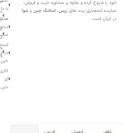
تماس
سف
خود را شروع کرده و علاوه بر مشاوره خرید و فروش،
با ما
نماینده انحصاری برند های
رپس
،
اسلانگ چین
و
شوا
نش
در ایران است.
همکار
م
درخو
اط
نماین
ش
استخ
وا
در آی
وج
ناین
گالری
آی
ناین
تلفن
ایمیل:
آدرس: