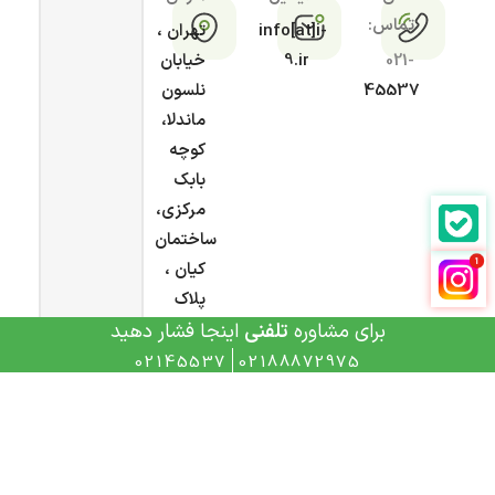
تماس:
info[at]i-
تهران ،
021-
9.ir
خیابان
45537
نلسون
ماندلا،
کوچه
بابک
مرکزی،
ساختمان
کیان ،
پلاک
۵/۱
برای مشاوره
تلفنی
اینجا فشار دهید
02145537
02188872975
تمامی حقوق این سایت محفوظ و متعلق به
آی ناین
می
باشد و هرگونه کپی برداری، پیگرد قانونی دارد.