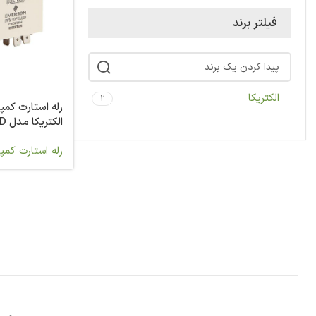
فیلتر برند
الکتریکا
2
رله استارت کم
الک
435L747
رله استارت کم