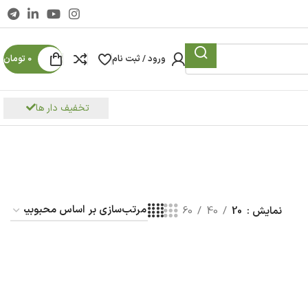
ورود / ثبت نام
0
تومان
تخفیف دار ها
نمایش
20
40
60