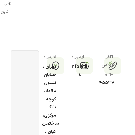
آی
ناین
تلفن
ایمیل:
آدرس:
تماس:
info[at]i-
تهران ،
021-
9.ir
خیابان
45537
نلسون
ماندلا،
کوچه
بابک
مرکزی،
ساختمان
کیان ،