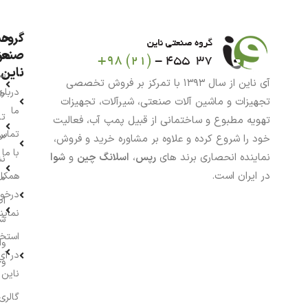
گروه
حس
من
صنعت
ناین
سب
آی ناین از سال ۱۳۹۳ با تمرکز بر فروش تخصصی
درباره
خر
تجهیزات و ماشین آلات صنعتی، شیرآلات، تجهیزات
ما
تا
تهویه مطبوع و ساختمانی از قبیل پمپ آب، فعالیت
تماس
سف
خود را شروع کرده و علاوه بر مشاوره خرید و فروش،
با ما
نماینده انحصاری برند های
رپس
،
اسلانگ چین
و
شوا
نش
در ایران است.
همکار
م
درخو
اط
نماین
ش
استخ
وا
در آی
وج
ناین
گالری